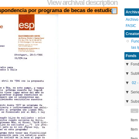
View archival description
espondencia por programa de becas de estudio
Archival
Archivo
FASIC
Creator
Fund
las 
Fonds
Fon
Subf
02 -
Seri
Subs
...
Item
Item
Item