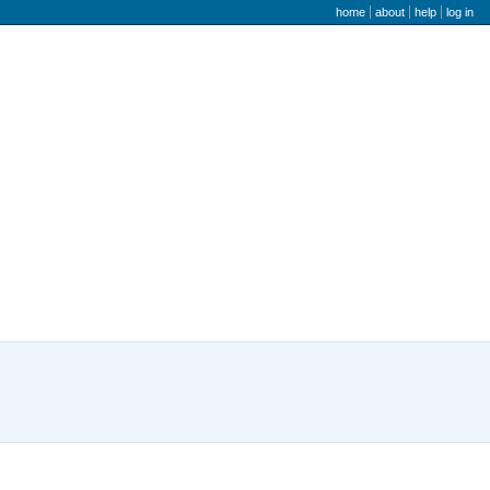
user menu
home
about
help
log in