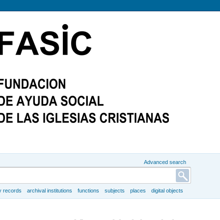
Advanced search
y records
archival institutions
functions
subjects
places
digital objects