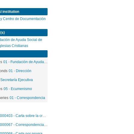
 institution
 y Centro de Documentación
(s)
ación de Ayuda Social de
Iglesias Cristianas
ds
01 - Fundación de Ayuda Social de las Iglesias Cristianas
onds
01 - Dirección
 Secretaría Ejecutiva
es
05 - Ecumenismo
eries
01 - Correspondencia
000403 - Carta sobre la creación de la Fundación de Ayuda Social para las Iglesias Cristianas
000067 - Correspondencia por programa de becas
000068 - Carta por programa de becas