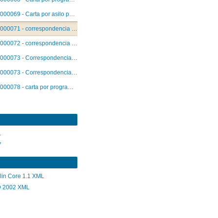
000069 - Carta por asilo político
000071 - correspondencia por programa de becas de estudio
000072 - correspondencia por extensión de presupuesto para becas
000073 - Correspondencia por concesión de fondos
000073 - Correspondencia por concesión de fondos de emergencia
000078 - carta por programa de retorno
L
V
lin Core 1.1 XML
 2002 XML