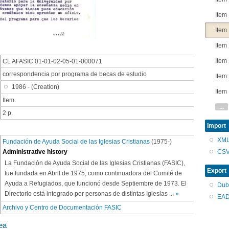
Item
Item
Item
Item
CL AFASIC 01-01-02-05-01-000071
correspondencia por programa de becas de estudio
Item
1986 - (Creation)
Item
Item
...
2 p.
Import
XM
Fundación de Ayuda Social de las Iglesias Cristianas
(1975-)
CS
Administrative history
La Fundación de Ayuda Social de las Iglesias Cristianas (FASIC),
Export
fue fundada en Abril de 1975, como continuadora del Comité de
Ayuda a Refugiados, que funcionó desde Septiembre de 1973. El
Dub
Directorio está integrado por personas de distintas Iglesias
...
»
EAD
Archivo y Centro de Documentación FASIC
ea