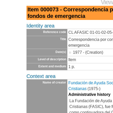
View
Item 000073 - Correspondencia 
fondos de emergencia
Identity area
CL AFASIC 01-01-02-05
Reference code
Correspondencia por con
Title
emergencia
1977 - (Creation)
Date(s)
Item
Level of description
1 p.
Extent and medium
Context area
Fundación de Ayuda Socia
Name of creator
Cristianas
(1975-)
Administrative history
La Fundación de Ayuda S
Cristianas (FASIC), fue 
como continuadora del 