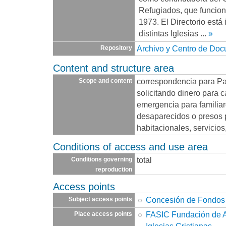
Refugiados, que funcio
1973. El Directorio está
distintas Iglesias
...
»
Archivo y Centro de Do
Repository
Content and structure area
correspondencia para Pa
Scope and content
solicitando dinero para 
emergencia para familia
desaparecidos o presos p
habitacionales, servicios,
Conditions of access and use area
total
Conditions governing
reproduction
Access points
Concesión de Fondos
Subject access points
FASIC Fundación de A
Place access points