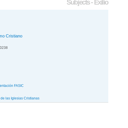
Subjects - Exilio
o Cristiano
00238
entación FASIC
e las Iglesias Cristianas