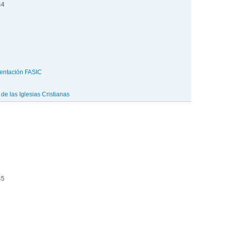
44
entación FASIC
e las Iglesias Cristianas
45