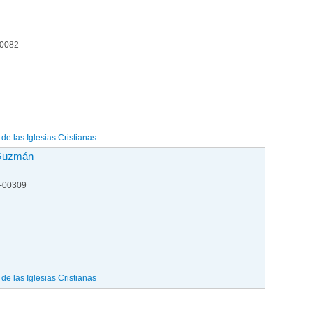
00082
e las Iglesias Cristianas
 Guzmán
1-00309
e las Iglesias Cristianas