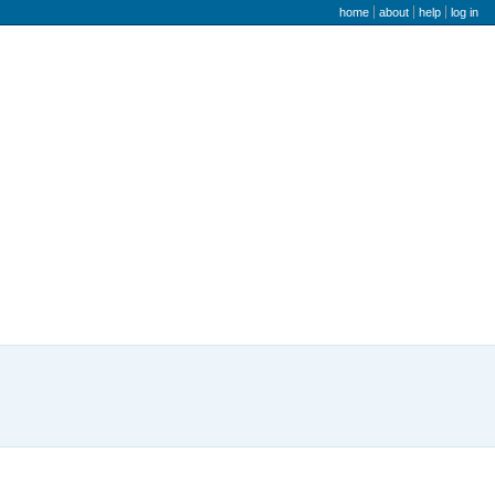
user menu
home
about
help
log in