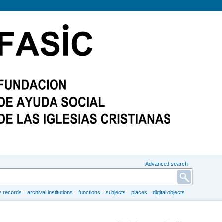
Advanced search
y records
archival institutions
functions
subjects
places
digital objects