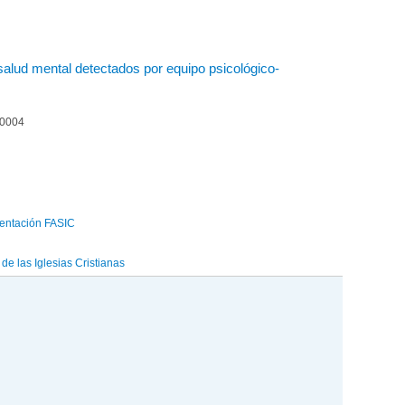
alud mental detectados por equipo psicológico-
00004
entación FASIC
e las Iglesias Cristianas