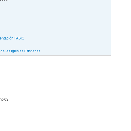
entación FASIC
e las Iglesias Cristianas
00253