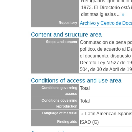
Refugiados, que funcio
1973. El Directorio está
distintas Iglesias
...
»
Archivo y Centro de Do
Repository
Content and structure area
Conmutación de pena por
Scope and content
político, de acuerdo al 
el documento, dispuesto e
Decreto Ley N.527 de 19
504, de 30 de Abril de 1
Conditions of access and use area
Total
Conditions governing
access
Total
Conditions governing
reproduction
Latin American Spani
Language of material
ISAD (G)
Finding aids