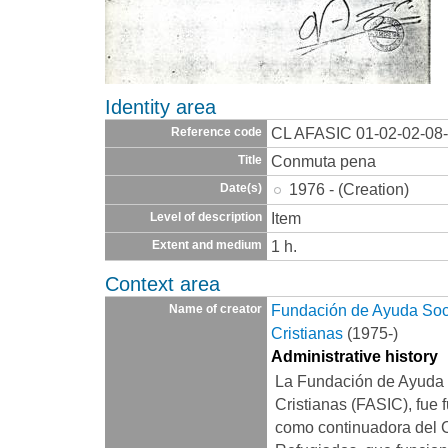
Identity area
CL AFASIC 01-02-02-08
Reference code
Conmuta pena
Title
1976 - (Creation)
Date(s)
Item
Level of description
1 h.
Extent and medium
Context area
Fundación de Ayuda Socia
Name of creator
Cristianas
(1975-)
Administrative history
La Fundación de Ayuda S
Cristianas (FASIC), fue 
como continuadora del 