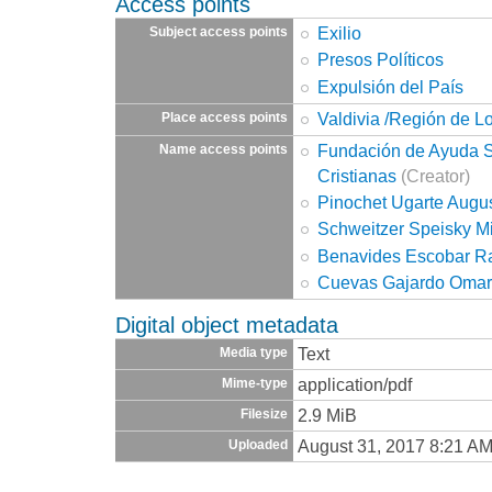
Access points
Exilio
Subject access points
Presos Políticos
Expulsión del País
Valdivia /Región de L
Place access points
Fundación de Ayuda So
Name access points
Cristianas
(Creator)
Pinochet Ugarte Augu
Schweitzer Speisky M
Benavides Escobar R
Cuevas Gajardo Omar
Digital object metadata
Text
Media type
application/pdf
Mime-type
2.9 MiB
Filesize
August 31, 2017 8:21 A
Uploaded