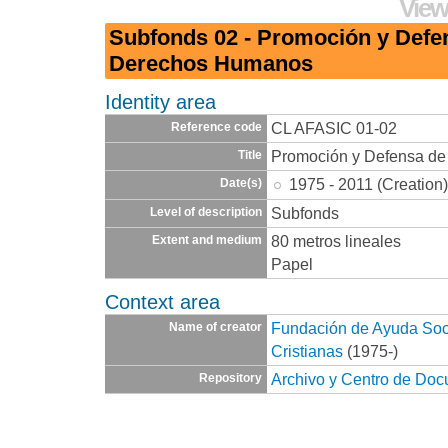
View
Subfonds 02 - Promoción y Defe
Derechos Humanos
Identity area
CL AFASIC 01-02
Reference code
Promoción y Defensa d
Title
1975 - 2011 (Creation
Date(s)
Subfonds
Level of description
80 metros lineales
Extent and medium
Papel
Context area
Fundación de Ayuda Socia
Name of creator
Cristianas
(1975-)
Archivo y Centro de Do
Repository