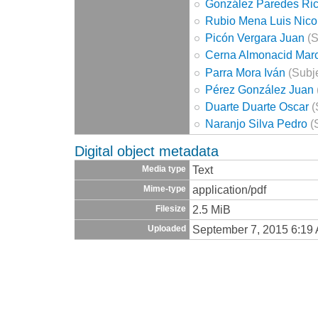
González Paredes Ri
Rubio Mena Luis Nico
Picón Vergara Juan
(S
Cerna Almonacid Mar
Parra Mora Iván
(Subje
Pérez González Juan
Duarte Duarte Oscar
(
Naranjo Silva Pedro
(
Digital object metadata
Text
Media type
application/pdf
Mime-type
2.5 MiB
Filesize
September 7, 2015 6:19
Uploaded