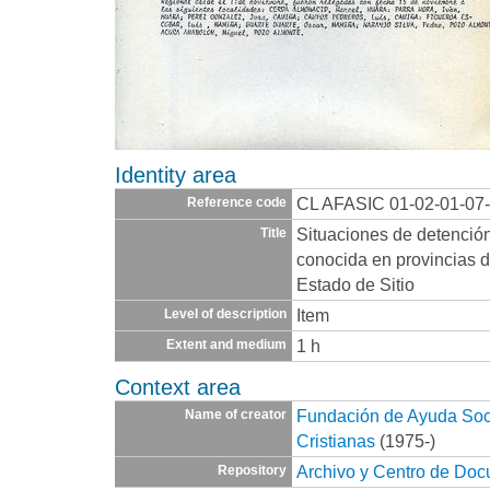
Identity area
CL AFASIC 01-02-01-07
Reference code
Situaciones de detenció
Title
conocida en provincias d
Estado de Sitio
Item
Level of description
1 h
Extent and medium
Context area
Fundación de Ayuda Socia
Name of creator
Cristianas
(1975-)
Archivo y Centro de Do
Repository