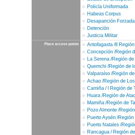
Policía Uniformada
Habeas Corpus
Desaparición Forzada
Detención
Justicia Militar
Antofagasta /II Región
Place access points
Concepción /Región d
La Serena /Región d
Quemchi /Región de l
Valparaíso /Región de
Achao /Región de Los
Camiña / I Región de
Huara /Región de At
Mamiña /Región de T
Pozo Almonte /Región
Puerto Aysén /Región
Puerto Natales /Regi
Rancagua / Región del