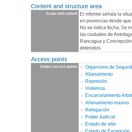
Content and structure area
El informe señala la sit
Scope and content
en provincias desde que s
No se indica fecha. Se in
las ciudades de Antofaga
Rancagua y Concepción.
detenidos.
Access points
Organismo de Seguri
Subject access points
Allanamiento
Represión
Violencia
Encarcelamiento Arbit
Allanamiento masivo
Relegación
Poder Judicial
Estado de sitio
Estado de Excepción