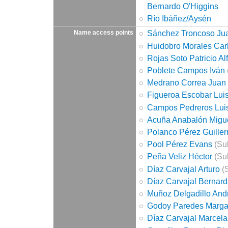
Bernardo O'Higgins
Río Ibáñez/Aysén
Sánchez Troncoso Ju
Name access points
Huidobro Morales Car
Rojas Soto Patricio Al
Poblete Campos Iván
Medrano Correa Juan
Figueroa Escobar Lui
Campos Pedreros Lui
Acuña Anabalón Migu
Polanco Pérez Guille
Pool Pérez Evans
(Sub
Peña Veliz Héctor
(Sub
Díaz Carvajal Arturo
(S
Díaz Carvajal Bernar
Muñoz Delgadillo And
Godoy Paredes Margar
Díaz Carvajal Marcela