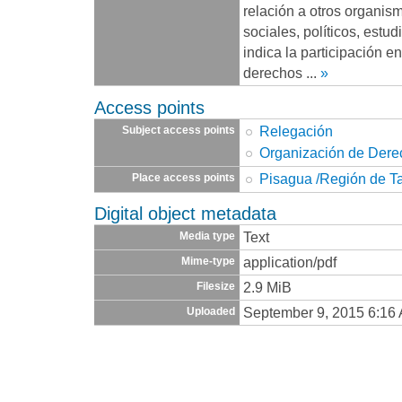
relación a otros organi
sociales, políticos, estud
indica la participación e
derechos
...
»
Access points
Relegación
Subject access points
Organización de Der
Pisagua /Región de T
Place access points
Digital object metadata
Text
Media type
application/pdf
Mime-type
2.9 MiB
Filesize
September 9, 2015 6:16
Uploaded