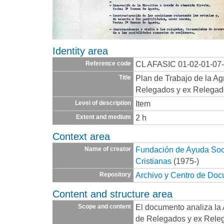
Identity area
CL AFASIC 01-02-01-07
Reference code
Plan de Trabajo de la Ag
Title
Relegados y ex Relega
Item
Level of description
2 h
Extent and medium
Context area
Fundación de Ayuda Socia
Name of creator
Cristianas
(1975-)
Archivo y Centro de Do
Repository
Content and structure area
El documento analiza la
Scope and content
de Relegados y ex Releg