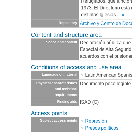
Refugiados, que funcio
1973. El Directorio está
distintas Iglesias
...
»
Archivo y Centro de Do
Repository
Content and structure area
Declaración pública que
Scope and content
Especial de Alta Seguri
acuerdos con el prision
Conditions of access and use area
Latin American Spani
Language of material
Documento poco legible
Physical characteristics
and technical
requirements
ISAD (G)
Finding aids
Access points
Represión
Subject access points
Presos políticos