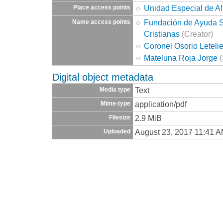
Unidad Especial de Al
Place access points
Fundación de Ayuda So
Name access points
Cristianas
(Creator)
Coronel Osorio Letel
Mateluna Roja Jorge
(
Digital object metadata
Text
Media type
application/pdf
Mime-type
2.9 MiB
Filesize
August 23, 2017 11:41 
Uploaded