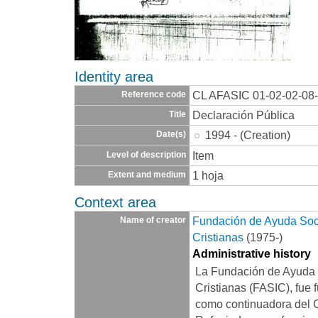
Identity area
CL AFASIC 01-02-02-08
Reference code
Declaración Pública
Title
1994 - (Creation)
Date(s)
Item
Level of description
1 hoja
Extent and medium
Context area
Fundación de Ayuda Socia
Name of creator
Cristianas
(1975-)
Administrative history
La Fundación de Ayuda S
Cristianas (FASIC), fue 
como continuadora del 