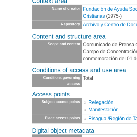
Context area
Fundación de Ayuda Socia
Name of creator
Cristianas
(1975-)
Archivo y Centro de Do
Repository
Content and structure area
Comunicado de Prensa de
Scope and content
Campo de Concentración 
conmemoración del 01 d
Conditions of access and use area
Total
Conditions governing
access
Access points
Relegación
Subject access points
Manifestación
Pisagua /Región de T
Place access points
Digital object metadata