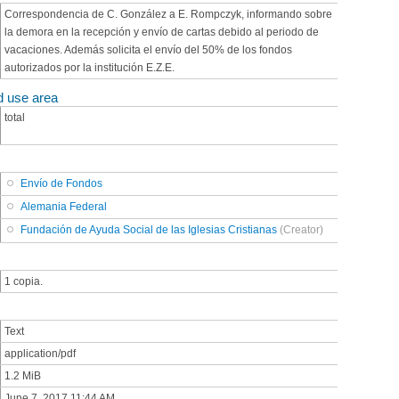
Correspondencia de C. González a E. Rompczyk, informando sobre
la demora en la recepción y envío de cartas debido al periodo de
vacaciones. Además solicita el envío del 50% de los fondos
autorizados por la institución E.Z.E.
d use area
total
Envío de Fondos
Alemania Federal
Fundación de Ayuda Social de las Iglesias Cristianas
(Creator)
1 copia.
Text
application/pdf
1.2 MiB
June 7, 2017 11:44 AM