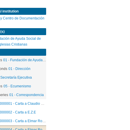
 institution
 y Centro de Documentación
(s)
ación de Ayuda Social de
Iglesias Cristianas
ds
01 - Fundación de Ayuda Social de las Iglesias Cristianas
onds
01 - Dirección
 Secretaría Ejecutiva
es
05 - Ecumenismo
eries
01 - Correspondencia
000001 - Carta a Claudio Gonzalez
000002 - Carta a E.Z.E
000003 - Carta a Elmar Rompczyk
000004 - Carta a Elmar Rompczyk