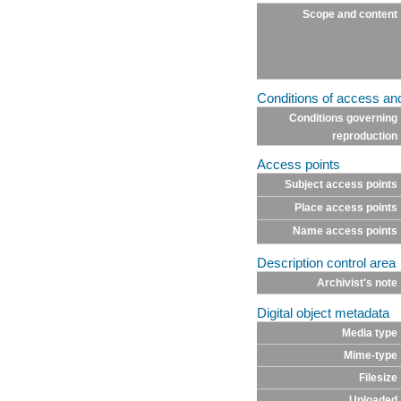
Scope and content
Conditions of access an
Conditions governing
reproduction
Access points
Subject access points
Place access points
Name access points
Description control area
Archivist's note
Digital object metadata
Media type
Mime-type
Filesize
Uploaded