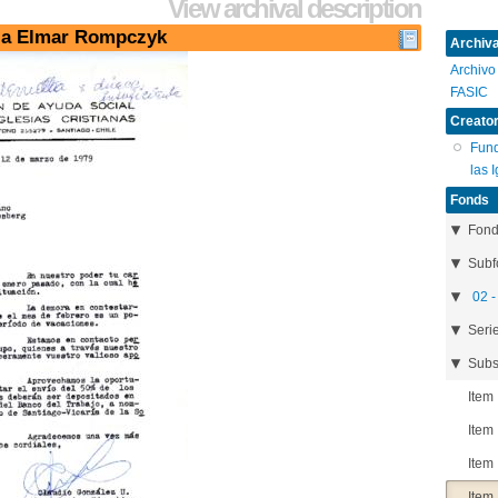
View archival description
a a Elmar Rompczyk
Archival
Archivo
FASIC
Creator
Fund
las 
Fonds
Fon
Subf
02 -
Seri
Subs
Item
Item
Item
Item