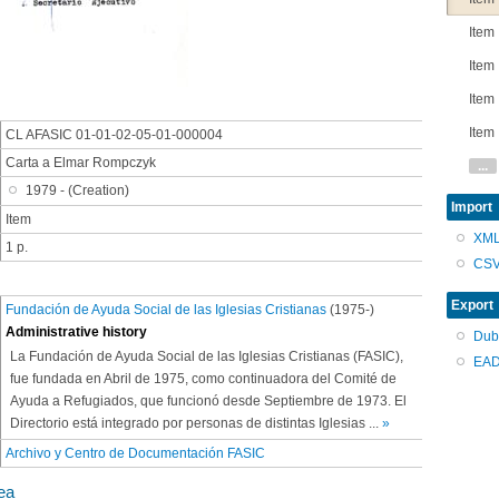
Item
Item
Item
Item
CL AFASIC 01-01-02-05-01-000004
Carta a Elmar Rompczyk
...
1979 - (Creation)
Import
Item
XM
1 p.
CS
Export
Fundación de Ayuda Social de las Iglesias Cristianas
(1975-)
Administrative history
Dub
La Fundación de Ayuda Social de las Iglesias Cristianas (FASIC),
EAD
fue fundada en Abril de 1975, como continuadora del Comité de
Ayuda a Refugiados, que funcionó desde Septiembre de 1973. El
Directorio está integrado por personas de distintas Iglesias
...
»
Archivo y Centro de Documentación FASIC
ea