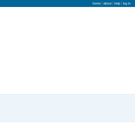
user menu
home
about
help
log in