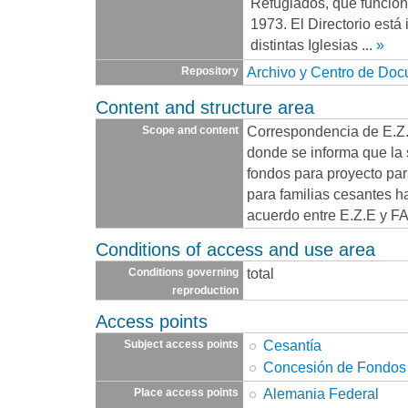
Refugiados, que funcio
1973. El Directorio está
distintas Iglesias
...
»
Archivo y Centro de Do
Repository
Content and structure area
Correspondencia de E.Z
Scope and content
donde se informa que la 
fondos para proyecto par
para familias cesantes h
acuerdo entre E.Z.E y F
Conditions of access and use area
total
Conditions governing
reproduction
Access points
Cesantía
Subject access points
Concesión de Fondos
Alemania Federal
Place access points