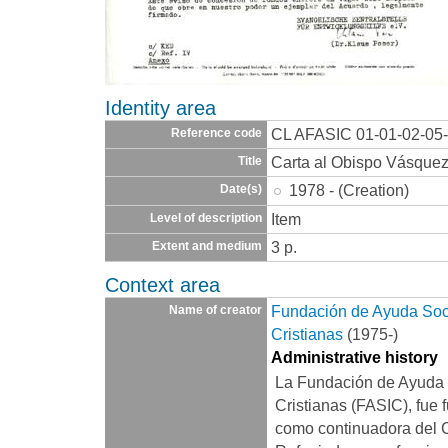
Identity area
CL AFASIC 01-01-02-05
Reference code
Carta al Obispo Vásque
Title
1978 - (Creation)
Date(s)
Item
Level of description
3 p.
Extent and medium
Context area
Fundación de Ayuda Socia
Name of creator
Cristianas
(1975-)
Administrative history
La Fundación de Ayuda S
Cristianas (FASIC), fue 
como continuadora del 