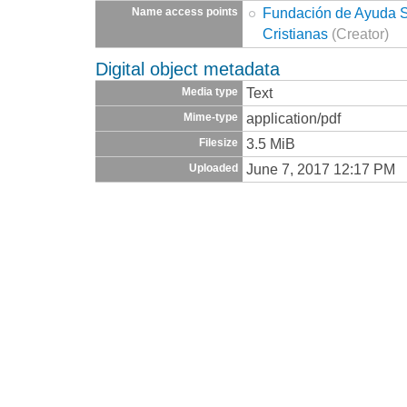
Fundación de Ayuda So
Name access points
Cristianas
(Creator)
Digital object metadata
Text
Media type
application/pdf
Mime-type
3.5 MiB
Filesize
June 7, 2017 12:17 PM
Uploaded