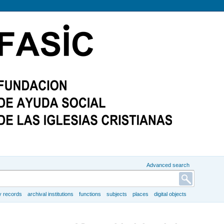
Advanced search
y records
archival institutions
functions
subjects
places
digital objects