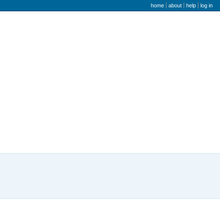
user menu
home
about
help
log in