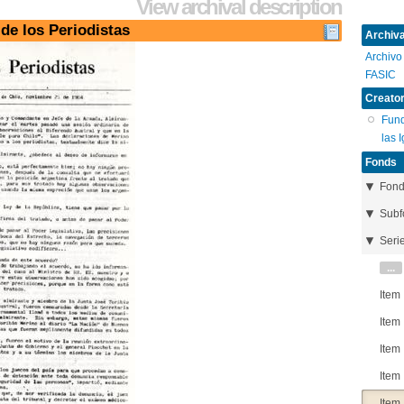
View archival description
 de los Periodistas
Archival
Archivo
FASIC
Creator
Fund
las 
Fonds
Fon
Subf
Seri
...
Item
Item
Item
Item
Item