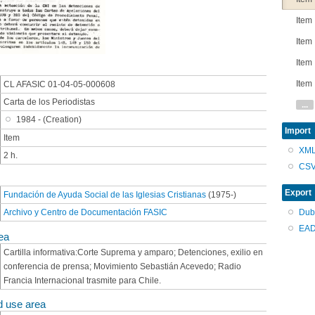
Item
Item
Item
Item
CL AFASIC 01-04-05-000608
Carta de los Periodistas
...
1984 - (Creation)
Import
Item
XM
2 h.
CS
Export
Fundación de Ayuda Social de las Iglesias Cristianas
(1975-)
Archivo y Centro de Documentación FASIC
Dub
EAD
ea
Cartilla informativa:Corte Suprema y amparo; Detenciones, exilio en
conferencia de prensa; Movimiento Sebastián Acevedo; Radio
Francia Internacional trasmite para Chile.
d use area