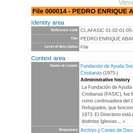
View
File 000014 - PEDRO ENRIQU
Identity area
CL AFASIC 01-02-01-05
Reference code
PEDRO ENRIQUE ABA
Title
File
Level of description
Context area
Fundación de Ayuda Socia
Name of creator
Cristianas
(1975-)
Administrative history
La Fundación de Ayuda S
Cristianas (FASIC), fue 
como continuadora del 
Refugiados, que funcio
1973. El Directorio está
distintas Iglesias
...
»
Archivo y Centro de Do
Repository