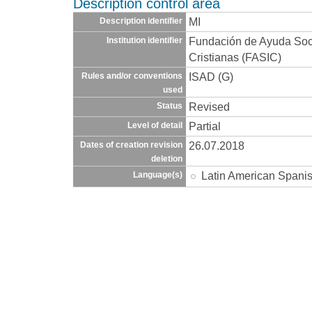
Description control area
MI
Description identifier
Fundación de Ayuda Socia
Institution identifier
Cristianas (FASIC)
ISAD (G)
Rules and/or conventions
used
Revised
Status
Partial
Level of detail
26.07.2018
Dates of creation revision
deletion
Latin American Spani
Language(s)