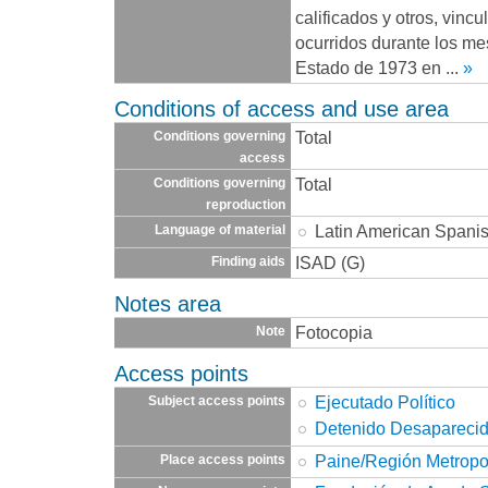
calificados y otros, vinc
ocurridos durante los me
Estado de 1973 en
...
»
Conditions of access and use area
Total
Conditions governing
access
Total
Conditions governing
reproduction
Latin American Spani
Language of material
ISAD (G)
Finding aids
Notes area
Fotocopia
Note
Access points
Ejecutado Político
Subject access points
Detenido Desapareci
Paine/Región Metropo
Place access points