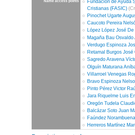
Fundación de Ayuda So
Name access points
Cristianas (FASIC)
(Cr
Pinochet Ugarte Augu
Caucoto Pereira Nels
López López José De 
Magaña Bau Osvaldo 
Verdugo Espinoza Jos
Retamal Burgos José
Sagredo Aravena Víct
Olguín Maturana Aníb
Villarroel Venegas Ro
Bravo Espinoza Nelso
Pinto Pérez Victor Ra
Jara Riquelme Luis E
Oregón Tudela Claudi
Balcázar Soto Juan M
Faúndez Norambuena 
Herreros Martínez Mar