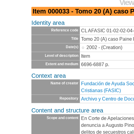
View
Item 000033 - Tomo 20 (A) caso P
Identity area
CL AFASIC 01-02-02-04
Reference code
Tomo 20 (A) caso Paine 
Title
2002 - (Creation)
Date(s)
Item
Level of description
6696-6887 p.
Extent and medium
Context area
Fundación de Ayuda Socia
Name of creator
Cristianas (FASIC)
Archivo y Centro de Do
Repository
Content and structure area
En Corte de Apelaciones
Scope and content
denuncia a Augusto Pinoc
delitos de secuestros cal