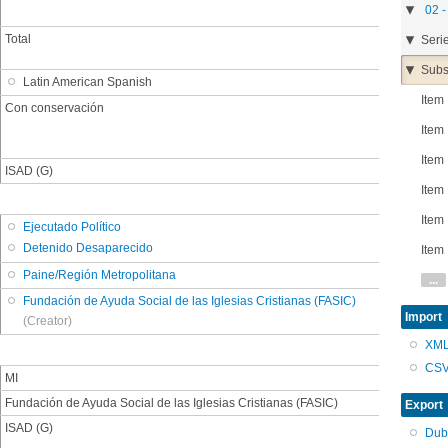
02 -
Total
Seri
Subs
Latin American Spanish
Item
Con conservación
Item
Item
ISAD (G)
Item
Item
Ejecutado Político
Detenido Desaparecido
Item
Paine/Región Metropolitana
...
Fundación de Ayuda Social de las Iglesias Cristianas (FASIC)
Import
(Creator)
XM
CS
MI
Fundación de Ayuda Social de las Iglesias Cristianas (FASIC)
Export
ISAD (G)
Dub