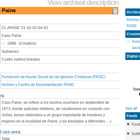
View archival description
o Paine
Archival
Archivo
FASIC
CL AFASIC 01-02-02-04-02
Creator
Caso Paine
Fund
1998 - (Creation)
las 
Subseries
Digital 
Cuatro metros lineales
Fundación de Ayuda Social de las Iglesias Cristianas (FASIC)
Archivo y Centro de Documentación FASIC
Tomo
ea
Caso Paine, se refiere a los hechos ocurridos en septiembre de
See all
1973, donde patrullas militares, de carabineros en conjunto con
civiles, toman detenidos a un grupo importante de hombres y
Fonds
mujeres en la localidad de Paine, y los trasladan a diferentes
...
»
Fon
d use area
Subf
Total