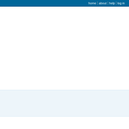
user menu
home
about
help
log in