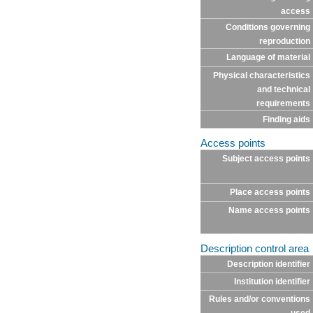
access
Conditions governing
reproduction
Language of material
Physical characteristics
and technical
requirements
Finding aids
Access points
Subject access points
Place access points
Name access points
Description control area
Description identifier
Institution identifier
Rules and/or conventions