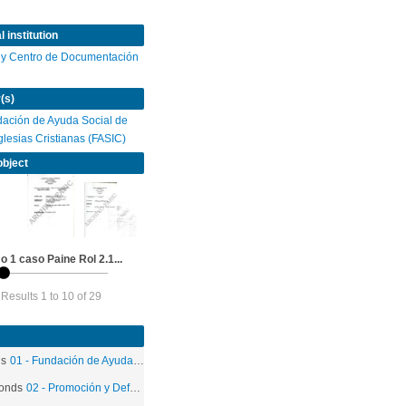
 institution
 y Centro de Documentación
(s)
ación de Ayuda Social de
Iglesias Cristianas (FASIC)
object
 1 caso Paine Rol 2.1...
Results 1 to 10 of 29
ds
01 - Fundación de Ayuda Social de las Iglesias Cristianas
onds
02 - Promoción y Defensa de los Derechos Humanos