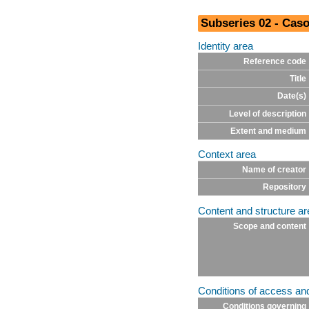
Subseries 02 - Cas
Identity area
Reference code
Title
Date(s)
Level of description
Extent and medium
Context area
Name of creator
Repository
Content and structure ar
Scope and content
Conditions of access an
Conditions governing