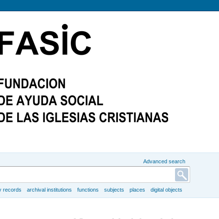
Advanced search
y records
archival institutions
functions
subjects
places
digital objects