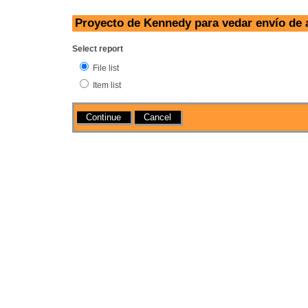
Proyecto de Kennedy para vedar envío de
Select report
File list
Item list
Actions
Cancel