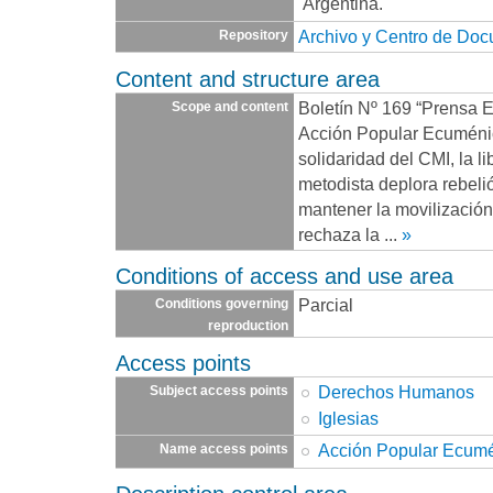
Argentina.
Archivo y Centro de Do
Repository
Content and structure area
Boletín Nº 169 “Prensa 
Scope and content
Acción Popular Ecuménic
solidaridad del CMI, la li
metodista deplora rebeli
mantener la movilización
rechaza la
...
»
Conditions of access and use area
Parcial
Conditions governing
reproduction
Access points
Derechos Humanos
Subject access points
Iglesias
Acción Popular Ecum
Name access points