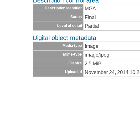
Description control area
MGA
Description identifier
Final
Status
Partial
Level of detail
Digital object metadata
Image
Media type
image/jpeg
Mime-type
2.5 MiB
Filesize
November 24, 2014 10:
Uploaded