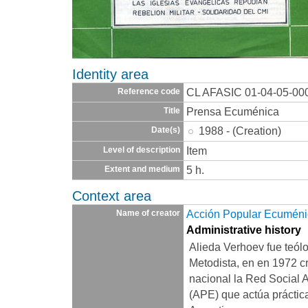
Identity area
CL AFASIC 01-04-05-00
Reference code
Prensa Ecuménica
Title
1988 - (Creation)
Date(s)
Item
Level of description
5 h.
Extent and medium
Context area
Acción Popular Ecumén
Name of creator
Administrative history
Alieda Verhoev fue teólo
Metodista, en en 1972 cr
nacional la Red Social
(APE) que actúa práctic