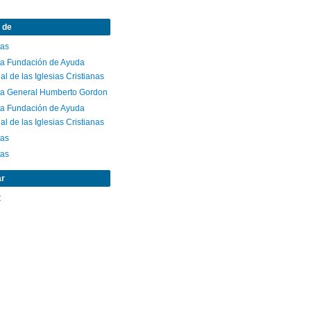
 de
tas
ta Fundación de Ayuda
al de las Iglesias Cristianas
ta General Humberto Gordon
ta Fundación de Ayuda
al de las Iglesias Cristianas
tas
tas
ar
C