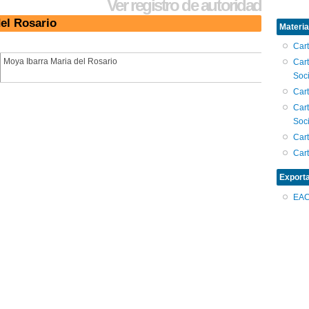
Ver registro de autoridad
el Rosario
Materia
Car
Moya Ibarra Maria del Rosario
Car
Soci
Car
Car
Soci
Car
Car
Export
EA