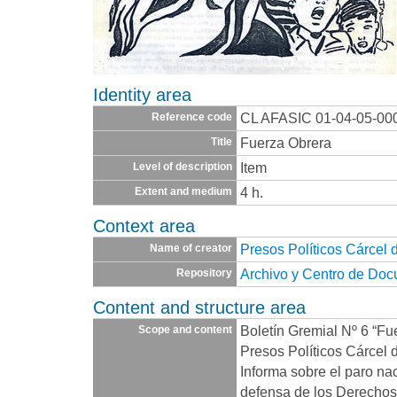
Identity area
CL AFASIC 01-04-05-00
Reference code
Fuerza Obrera
Title
Item
Level of description
4 h.
Extent and medium
Context area
Presos Políticos Cárcel 
Name of creator
Archivo y Centro de Do
Repository
Content and structure area
Boletín Gremial Nº 6 “Fu
Scope and content
Presos Políticos Cárcel 
Informa sobre el paro nac
defensa de los Derecho