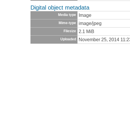
Digital object metadata
Image
Media type
image/jpeg
Mime-type
2.1 MiB
Filesize
November 25, 2014 11:
Uploaded