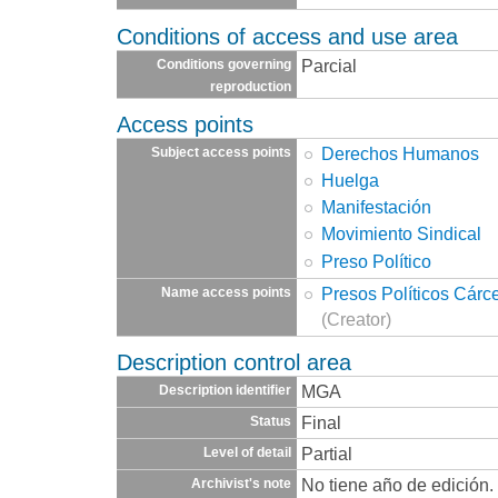
Conditions of access and use area
Parcial
Conditions governing
reproduction
Access points
Derechos Humanos
Subject access points
Huelga
Manifestación
Movimiento Sindical
Preso Político
Presos Políticos Cárc
Name access points
(Creator)
Description control area
MGA
Description identifier
Final
Status
Partial
Level of detail
No tiene año de edición.
Archivist's note