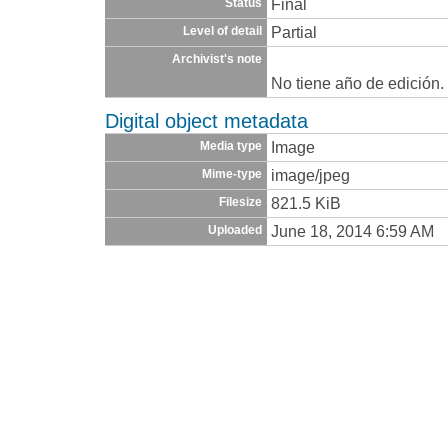
Final
Status
Partial
Level of detail
Archivist's note
No tiene año de edición.
Digital object metadata
Image
Media type
image/jpeg
Mime-type
821.5 KiB
Filesize
June 18, 2014 6:59 AM
Uploaded