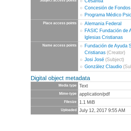
Cesantía
Subject access points
Concesión de Fondos
Programa Médico Psiq
Alemania Federal
Place access points
FASIC Fundación de A
Iglesias Cristianas
Fundación de Ayuda So
Name access points
Cristianas
(Creator)
Josi José
(Subject)
González Claudio
(Sub
Digital object metadata
Text
Media type
application/pdf
Mime-type
1.1 MiB
Filesize
July 12, 2017 9:55 AM
Uploaded