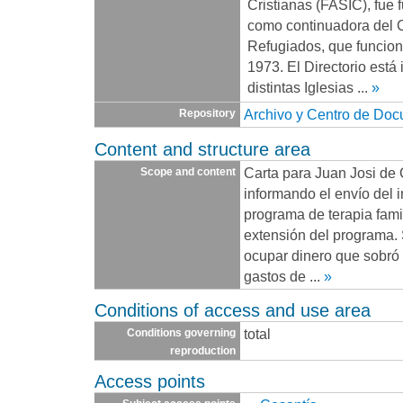
Cristianas (FASIC), fue 
como continuadora del 
Refugiados, que funcio
1973. El Directorio está
distintas Iglesias
...
»
Archivo y Centro de Do
Repository
Content and structure area
Carta para Juan Josi de
Scope and content
informando el envío del i
programa de terapia famil
extensión del programa. S
ocupar dinero que sobró
gastos de
...
»
Conditions of access and use area
total
Conditions governing
reproduction
Access points