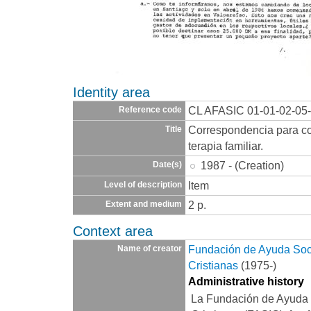
Identity area
CL AFASIC 01-01-02-05
Reference code
Correspondencia para c
Title
terapia familiar.
1987 - (Creation)
Date(s)
Item
Level of description
2 p.
Extent and medium
Context area
Fundación de Ayuda Socia
Name of creator
Cristianas
(1975-)
Administrative history
La Fundación de Ayuda S