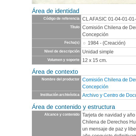
Área de identidad
CL AFASIC 01-04-01-01
Código de referencia
Comisión Chilena de D
Título
Concepción
1984 - (Creación)
Fecha(s)
Unidad simple
Nivel de descripción
12 x 15 cm.
Volumen y soporte
Área de contexto
Comisión Chilena de D
Nombre del productor
Concepción
Archivo y Centro de Do
Institución archivística
Área de contenido y estructura
Tarjeta de navidad y añ
Alcance y contenido
Chilena de Derechos Hu
un mensaje de paz y libe
año conquiste definitiva