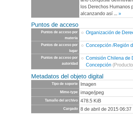
los Derechos Humanos pa
alcanzando así
...
»
Puntos de acceso
Organización de Der
Puntos de acceso por
materia
Concepción /Región d
Puntos de acceso por
lugar
Comisión Chilena de
Puntos de acceso por
autoridad
Concepción
(Producto
Metadatos del objeto digital
Imagen
Tipo de soporte
image/jpeg
Mime-type
478.5 KiB
Tamaño del archivo
8 de abril de 2015 06:37
Cargado