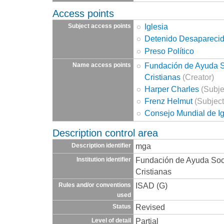
Access points
Iglesia
Subject access points
Detenido Desapareci
Preso Político
Fundación de Ayuda So
Name access points
Cristianas
(Creator)
Harper Charles
(Subje
Frenz Helmut
(Subject
Consejo Mundial de Ig
Description control area
mga
Description identifier
Fundación de Ayuda Socia
Institution identifier
Cristianas
ISAD (G)
Rules and/or conventions
used
Revised
Status
Partial
Level of detail