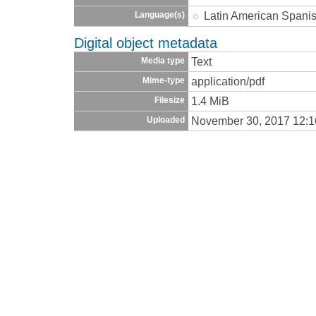
Latin American Spani
Language(s)
Digital object metadata
Text
Media type
application/pdf
Mime-type
1.4 MiB
Filesize
November 30, 2017 12:
Uploaded