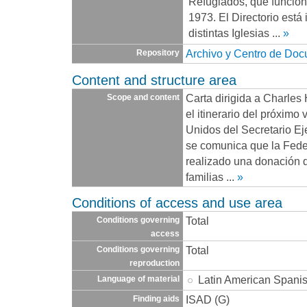
Refugiados, que funcio
1973. El Directorio está
distintas Iglesias
...
»
Archivo y Centro de Do
Repository
Content and structure area
Carta dirigida a Charles
Scope and content
el itinerario del próximo
Unidos del Secretario E
se comunica que la Fede
realizado una donación 
familias
...
»
Conditions of access and use area
Total
Conditions governing
access
Total
Conditions governing
reproduction
Latin American Spani
Language of material
ISAD (G)
Finding aids