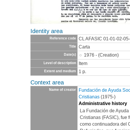
Identity area
CL AFASIC 01-01-02-05
Reference code
Carta
Title
1976 - (Creation)
Date(s)
Item
Level of description
1 p.
Extent and medium
Context area
Fundación de Ayuda Socia
Name of creator
Cristianas
(1975-)
Administrative history
La Fundación de Ayuda S
Cristianas (FASIC), fue 
como continuadora del 