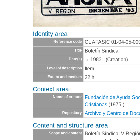
Identity area
CL AFASIC 01-04-05-00
Reference code
Boletín Sindical
Title
1983 - (Creation)
Date(s)
Item
Level of description
22 h.
Extent and medium
Context area
Fundación de Ayuda Socia
Name of creator
Cristianas
(1975-)
Archivo y Centro de Do
Repository
Content and structure area
Boletín Sindical V Región
Scope and content