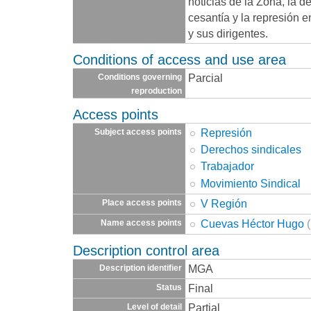
noticias de la Zona, la d
cesantía y la represión e
y sus dirigentes.
Conditions of access and use area
Parcial
Conditions governing
reproduction
Access points
Represión
Subject access points
Derechos sindicales
Trabajador
Movimiento Sindical
V Región
Place access points
Cuevas Héctor Hugo
(
Name access points
Description control area
MGA
Description identifier
Final
Status
Partial
Level of detail