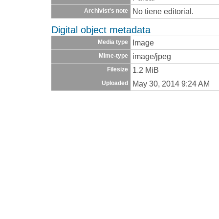
No tiene editorial.
Archivist's note
Digital object metadata
Image
Media type
image/jpeg
Mime-type
1.2 MiB
Filesize
May 30, 2014 9:24 AM
Uploaded