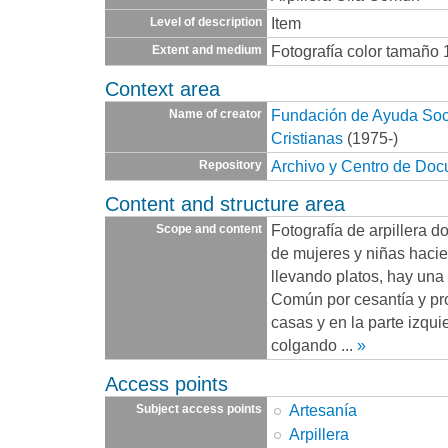
Item
Level of description
Fotografía color tamaño 
Extent and medium
Context area
Fundación de Ayuda Socia
Name of creator
Cristianas
(1975-)
Archivo y Centro de Do
Repository
Content and structure area
Fotografía de arpillera 
Scope and content
de mujeres y niñas haci
llevando platos, hay una 
Común por cesantía y pro
casas y en la parte izqu
colgando
...
»
Access points
Artesanía
Subject access points
Arpillera