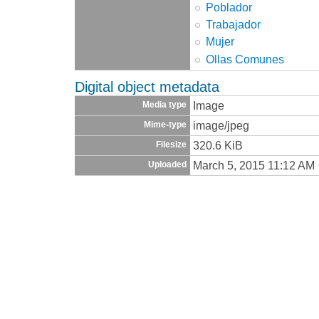
Poblador
Trabajador
Mujer
Ollas Comunes
Digital object metadata
Image
Media type
image/jpeg
Mime-type
320.6 KiB
Filesize
March 5, 2015 11:12 AM
Uploaded