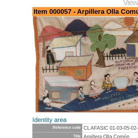
View
Item 000057 - Arpillera Olla Com
Identity area
CL AFASIC 01-03-05-02
Reference code
Arpillera Olla Común
Title