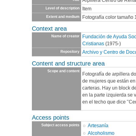
Arpillera Centro de Reha
Item
Level of description
Fotografía color tamaño 
Extent and medium
Context area
Fundación de Ayuda Socia
Name of creator
Cristianas
(1975-)
Archivo y Centro de Do
Repository
Content and structure area
Scope and content
Fotografía de arpillera 
de mujeres que están en 
carteras. Hay un block d
en la parte izquierda se
en el techo que dice "Ce
Access points
Artesanía
Subject access points
Alcoholismo