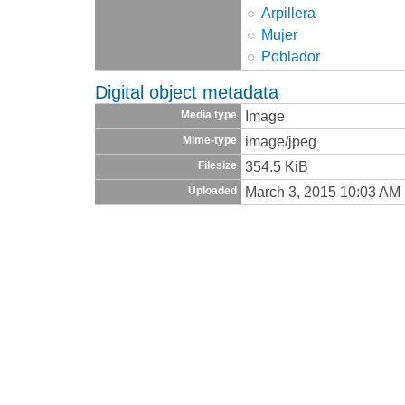
Arpillera
Mujer
Poblador
Digital object metadata
Image
Media type
image/jpeg
Mime-type
354.5 KiB
Filesize
March 3, 2015 10:03 AM
Uploaded