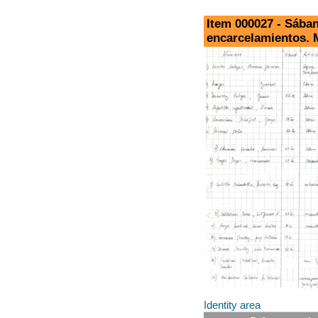
Item 000027 - Sában
encarcelamientos. 
Identity area