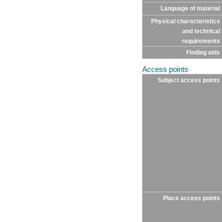
Language of material
Physical characteristics
and technical
requirements
Finding aids
Access points
Subject access points
Place access points