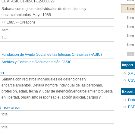
CL AFASIC 01-02-01-12-000027
Sábana con registros individuales de detenciones y
Item
encarcelamientos. Mayo 1985.
Item
1985 - (Creation)
Item
Item
Item
2 p.
Item
...
Fundación de Ayuda Social de las Iglesias Cristianas (FASIC)
Archivo y Centro de Documentación FASIC
Import
ea
XM
Sábana con registros individuales de detenciones y
CS
encarcelamientos. Detalla nombre individual de las personas,
profesión, edad, fecha y lugar de detención/encarcelamiento/puesta
Export
en libertad, organismo responsable, acción judicial, cargos y
...
»
Dub
EAD
d use area
total
total