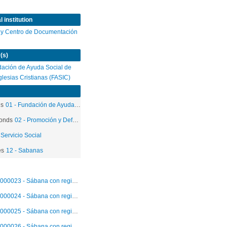
 institution
 y Centro de Documentación
(s)
ación de Ayuda Social de
Iglesias Cristianas (FASIC)
ds
01 - Fundación de Ayuda Social de las Iglesias Cristianas
onds
02 - Promoción y Defensa de los Derechos Humanos
 Servicio Social
es
12 - Sabanas
000023 - Sábana con registros individuales de detenciones y encarcelamientos. Mayo-julio 1985.
000024 - Sábana con registros individuales de detenciones y encarcelamientos. Mayo-junio 1985.
000025 - Sábana con registros individuales de detenciones y encarcelamientos. Mayo 1985.
000026 - Sábana con registros individuales de detenciones y encarcelamientos. Junio 1985.