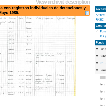
View archival description
a con registros individuales de detenciones y
Archival
Mayo 1985.
Archivo
FASIC
Creator
Fund
las 
Fonds
Fon
Subf
01 -
Seri
...
Item
Item
Item
Item