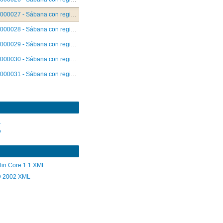
000027 - Sábana con registros individuales de detenciones y encarcelamientos. Mayo 1985.
000028 - Sábana con registros individuales de detenciones, encarcelamientos y relegaciones. Julio 1985.
000029 - Sábana con registros individuales de detenciones y encarcelamientos. Junio-julio 1985.
000030 - Sábana con registros individuales de secuestros, detenciones y encarcelamientos. Julio 1985.
000031 - Sábana con registros individuales de detenciones. Junio 1985.
L
V
lin Core 1.1 XML
 2002 XML