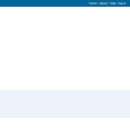
user menu
home
about
help
log in