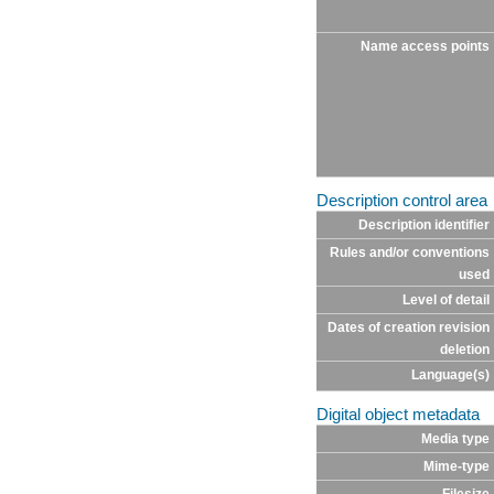
Name access points
Description control area
Description identifier
Rules and/or conventions
used
Level of detail
Dates of creation revision
deletion
Language(s)
Digital object metadata
Media type
Mime-type
Filesize