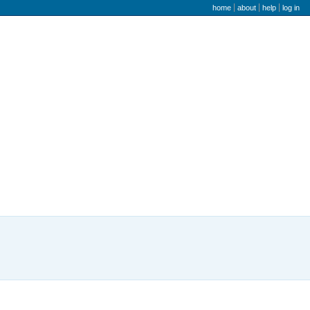
user menu
home
about
help
log in