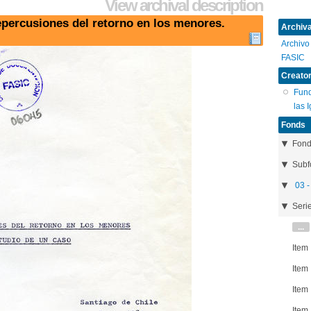
View archival description
epercusiones del retorno en los menores.
Archival
Archivo
FASIC
Creator
Fund
las 
Fonds
Fon
Subf
03 -
Seri
...
Item
Item
Item
Item