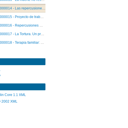
000014 - Las repercusiones del retorno en los menores. Estudio de un caso.
000015 - Proyecto de trabajo conjunto sobre repercusiones médicas en casos de represión directa
000016 - Repercusiones médico psicológicas de la represión policial
000017 - La Tortura. Un problema médico
000018 - Terapia familiar: apoyo y ampliación del trabajo psicosocial y de salud mental de CENFA y de FASIC
L
V
lin Core 1.1 XML
 2002 XML