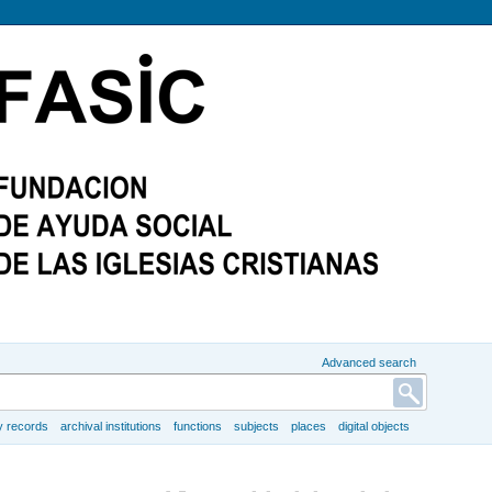
Advanced search
y records
archival institutions
functions
subjects
places
digital objects