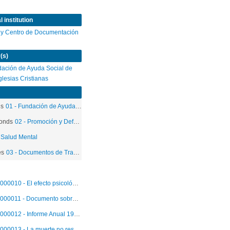
 institution
 y Centro de Documentación
(s)
ación de Ayuda Social de
Iglesias Cristianas
ds
01 - Fundación de Ayuda Social de las Iglesias Cristianas
onds
02 - Promoción y Defensa de los Derechos Humanos
 Salud Mental
es
03 - Documentos de Trabajo
000010 - El efecto psicológico en los niños, hijos de detenidos políticos
000011 - Documento sobre el trabajo de Salud Mental FASIC
000012 - Informe Anual 1986. Taller Terapeútico
000013 - La muerte no resuelta, la desaparición