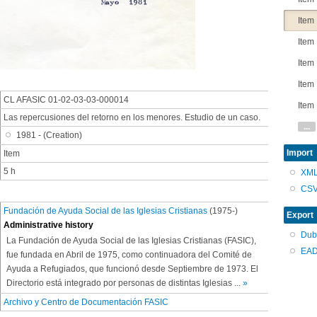
Item
Item
Item
Item
CL AFASIC 01-02-03-03-000014
Item
Las repercusiones del retorno en los menores. Estudio de un caso.
...
1981 - (Creation)
Import
Item
5 h
XM
CS
Fundación de Ayuda Social de las Iglesias Cristianas
(1975-)
Export
Administrative history
Dub
La Fundación de Ayuda Social de las Iglesias Cristianas (FASIC),
EAD
fue fundada en Abril de 1975, como continuadora del Comité de
Ayuda a Refugiados, que funcionó desde Septiembre de 1973. El
Directorio está integrado por personas de distintas Iglesias
...
»
Archivo y Centro de Documentación FASIC