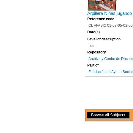
Arpillera Niñas jugando
Reference code
CL AFASIC 01-03-05-02-0
Date(s)
Level of description
Item
Repository
Archivo y Centro de Docum
Part of
Fundación de Ayuda Social d
Pages
Actions
Browse all Subjects