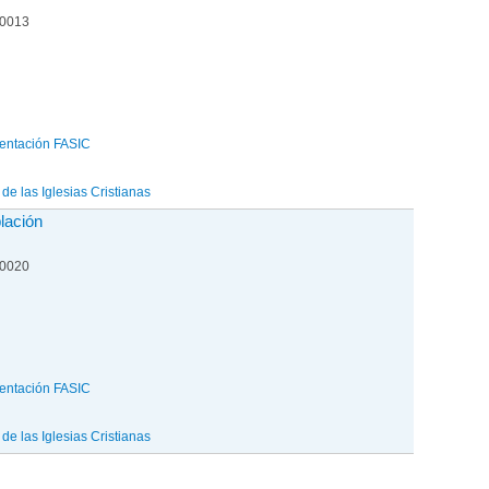
00013
entación FASIC
e las Iglesias Cristianas
blación
00020
entación FASIC
e las Iglesias Cristianas