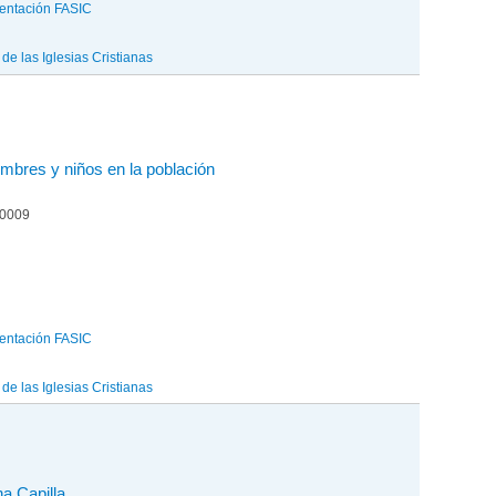
entación FASIC
e las Iglesias Cristianas
ombres y niños en la población
00009
entación FASIC
e las Iglesias Cristianas
na Capilla