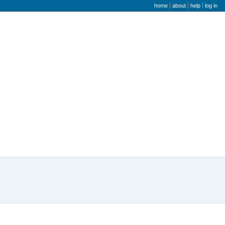
user menu
home
about
help
log in