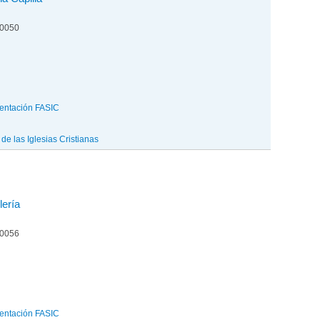
00050
entación FASIC
e las Iglesias Cristianas
lería
00056
entación FASIC