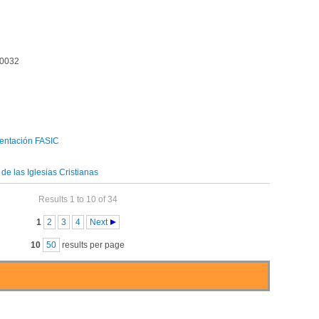
00032
entación FASIC
e las Iglesias Cristianas
Results 1 to 10 of 34
1
2
3
4
Next
10
50
results per page