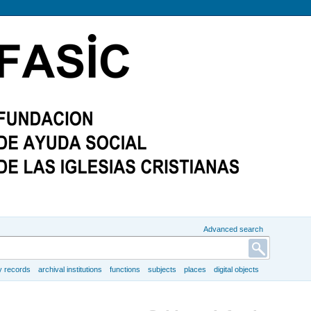
Advanced search
y records
archival institutions
functions
subjects
places
digital objects