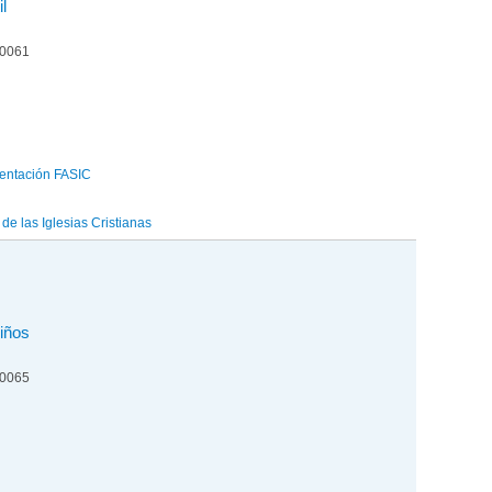
il
00061
entación FASIC
e las Iglesias Cristianas
niños
00065