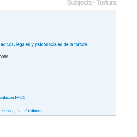
Subjects - Tortura
édicos, legales y psicosociales de la tortura
00058
entación FASIC
e las Iglesias Cristianas