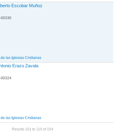
Alberto Escobar Muñoz
1-00330
e las Iglesias Cristianas
ntonio Erazo Zavala
1-00324
e las Iglesias Cristianas
Results 101 to 110 of 154