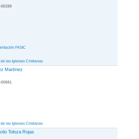
1-00288
entación FASIC
e las Iglesias Cristianas
ez Martínez
1-00681
e las Iglesias Cristianas
rdo Toloza Rojas