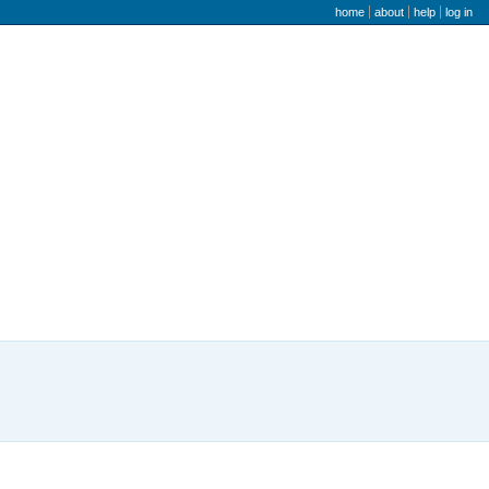
user menu
home
about
help
log in