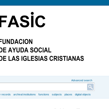
Advanced search
y records
archival institutions
functions
subjects
places
digital objects