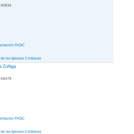
1-00834
entación FASIC
e las Iglesias Cristianas
a Zúñiga
1-00479
entación FASIC
e las Iglesias Cristianas