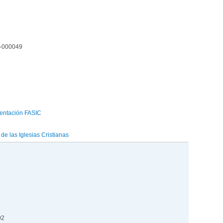
4-000049
entación FASIC
e las Iglesias Cristianas
02