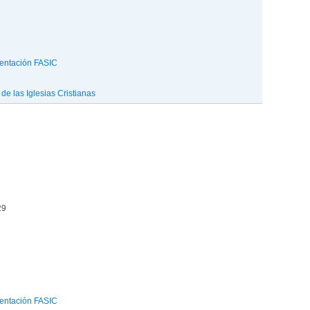
entación FASIC
e las Iglesias Cristianas
29
entación FASIC