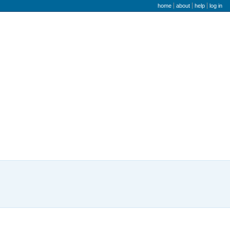
user menu
home
about
help
log in