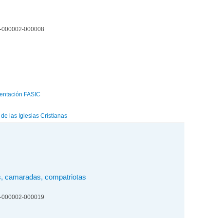
1-000002-000008
entación FASIC
e las Iglesias Cristianas
, camaradas, compatriotas
1-000002-000019