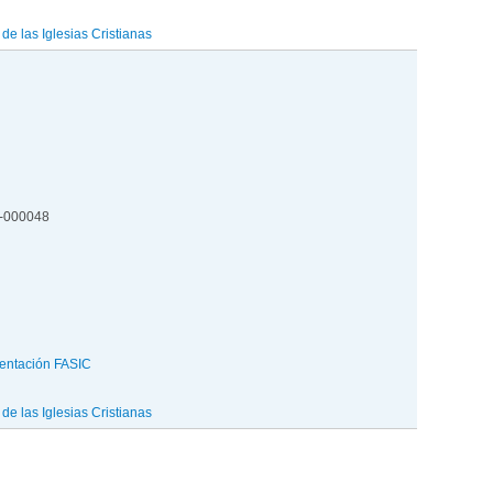
e las Iglesias Cristianas
4-000048
entación FASIC
e las Iglesias Cristianas