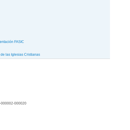
entación FASIC
e las Iglesias Cristianas
1-000002-000020