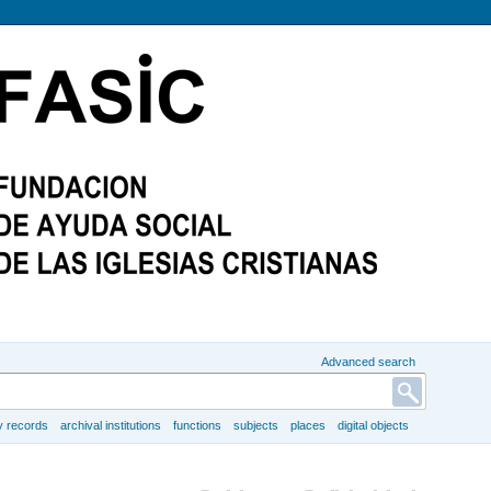
Advanced search
y records
archival institutions
functions
subjects
places
digital objects