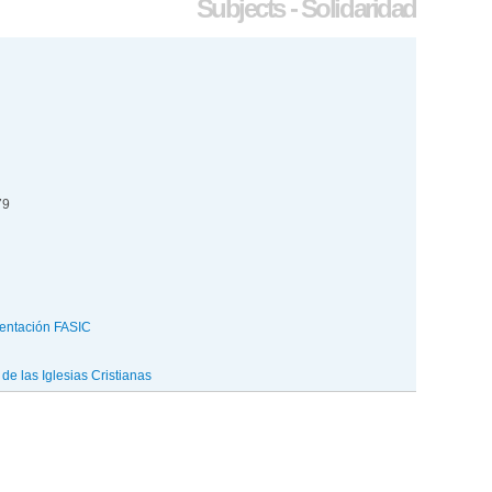
Subjects - Solidaridad
79
entación FASIC
e las Iglesias Cristianas