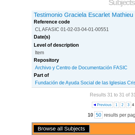
Subjects
Testimonio Graciela Escarlet Mathieu
Reference code
CL AFASIC 01-02-03-04-01-00551
Date(s)
Level of description
Item
Repository
Archivo y Centro de Documentación FASIC
Part of
Fundación de Ayuda Social de las Iglesias Cri
Results 31 to 31 of 3
Pages
Previous
1
2
3
4
10
50
results per pa
Actions
Browse all Subjects