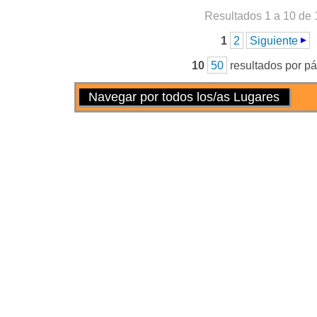
Resultados 1 a 10 de 
Páginas
1
2
Siguiente
10
50
resultados por p
Acciones
Navegar por todos los/as Lugares