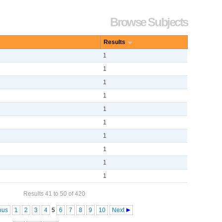
Browse Subjects
Results
1
1
1
1
1
1
1
1
1
1
Results 41 to 50 of 420
ous
1
2
3
4
5
6
7
8
9
10
Next