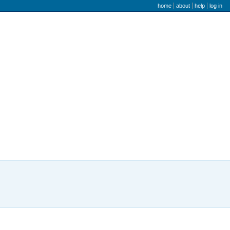
user menu
home
about
help
log in