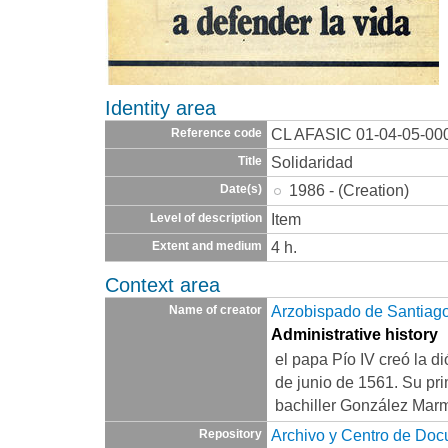
Identity area
CL AFASIC 01-04-05-00
Reference code
Solidaridad
Title
1986 - (Creation)
Date(s)
Item
Level of description
4 h.
Extent and medium
Context area
Arzobispado de Santiago/
Name of creator
Administrative history
el papa Pío IV creó la d
de junio de 1561. Su prim
bachiller González Marm
Archivo y Centro de Do
Repository