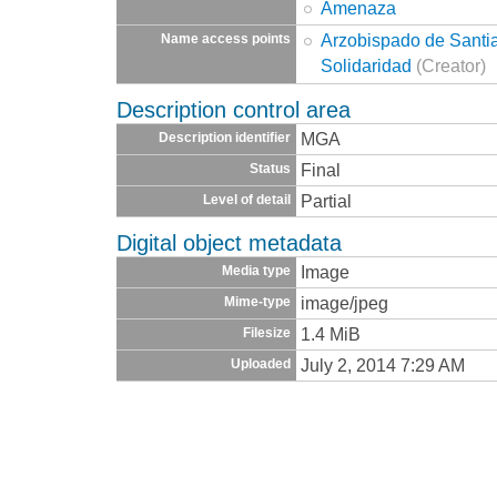
Amenaza
Arzobispado de Santia
Name access points
Solidaridad
(Creator)
Description control area
MGA
Description identifier
Final
Status
Partial
Level of detail
Digital object metadata
Image
Media type
image/jpeg
Mime-type
1.4 MiB
Filesize
July 2, 2014 7:29 AM
Uploaded