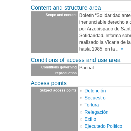
Content and structure area
Boletín “Solidaridad ante
Scope and content
irrenunciable derecho a d
por Arzobispado de Santi
Solidaridad. Informa sob
realizado la Vicaria de 
hasta 1985, en la
...
»
Conditions of access and use area
Parcial
Conditions governing
reproduction
Access points
Detención
Subject access points
Secuestro
Tortura
Relegación
Exilio
Ejecutado Político