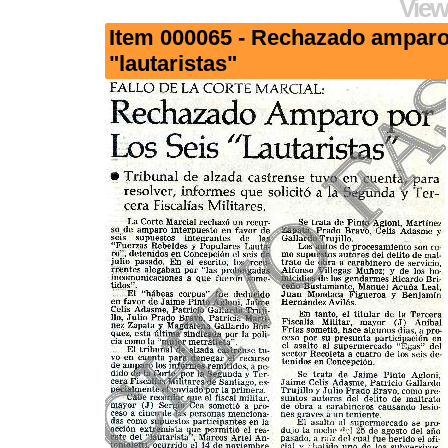
View
Item 000065 - Rechazado amparo 
"lautaristas"