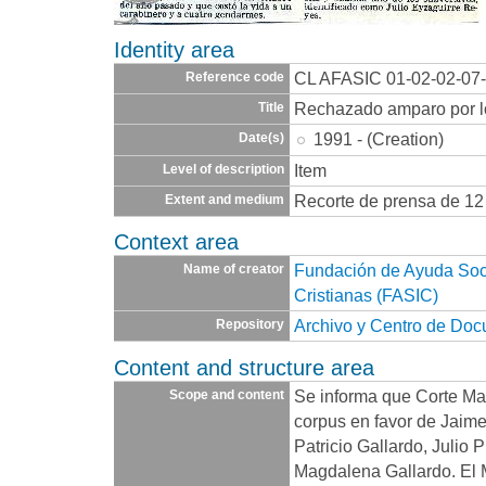
Identity area
CL AFASIC 01-02-02-07
Reference code
Rechazado amparo por los
Title
1991 - (Creation)
Date(s)
Item
Level of description
Recorte de prensa de 12
Extent and medium
Context area
Fundación de Ayuda Socia
Name of creator
Cristianas (FASIC)
Archivo y Centro de Do
Repository
Content and structure area
Se informa que Corte Ma
Scope and content
corpus en favor de Jaime
Patricio Gallardo, Julio P
Magdalena Gallardo. El 