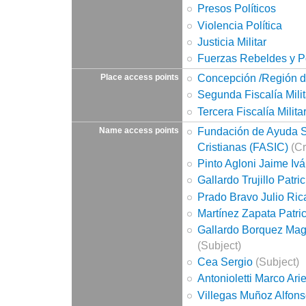
Presos Políticos
Violencia Política
Justicia Militar
Fuerzas Rebeldes y P
Concepción /Región d
Place access points
Segunda Fiscalía Mili
Tercera Fiscalía Milit
Fundación de Ayuda So
Name access points
Cristianas (FASIC)
(Cr
Pinto Agloni Jaime Iv
Gallardo Trujillo Patri
Prado Bravo Julio Ric
Martínez Zapata Patri
Gallardo Borquez Mag
(Subject)
Cea Sergio
(Subject)
Antonioletti Marco Arie
Villegas Muñoz Alfon