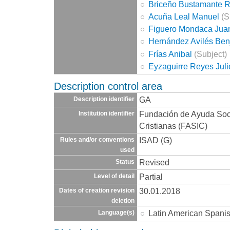
Briceño Bustamante R
Acuña Leal Manuel
(S
Figuero Mondaca Jua
Hernández Avilés Ben
Frías Anibal
(Subject)
Eyzaguirre Reyes Juli
Description control area
GA
Description identifier
Fundación de Ayuda Socia
Institution identifier
Cristianas (FASIC)
ISAD (G)
Rules and/or conventions
used
Revised
Status
Partial
Level of detail
30.01.2018
Dates of creation revision
deletion
Latin American Spani
Language(s)