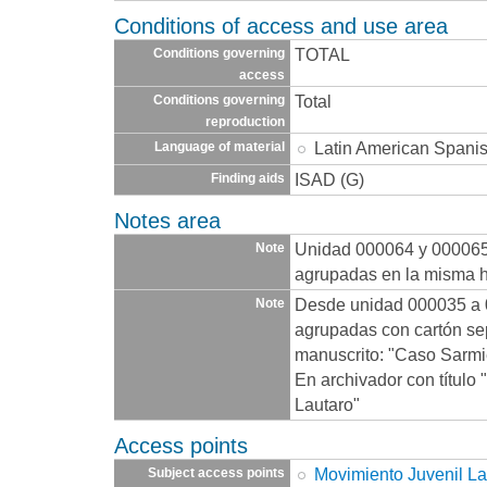
Conditions of access and use area
TOTAL
Conditions governing
access
Total
Conditions governing
reproduction
Latin American Spani
Language of material
ISAD (G)
Finding aids
Notes area
Unidad 000064 y 000065
Note
agrupadas en la misma 
Desde unidad 000035 a 
Note
agrupadas con cartón se
manuscrito: "Caso Sarmi
En archivador con título
Lautaro"
Access points
Movimiento Juvenil La
Subject access points