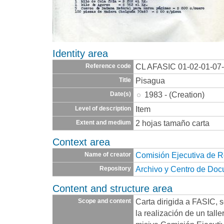
Identity area
CL AFASIC 01-02-01-07
Reference code
Pisagua
Title
1983 - (Creation)
Date(s)
Item
Level of description
2 hojas tamaño carta
Extent and medium
Context area
Comisión Ejecutiva de 
Name of creator
Archivo y Centro de Do
Repository
Content and structure area
Carta dirigida a FASIC, s
Scope and content
la realización de un talle