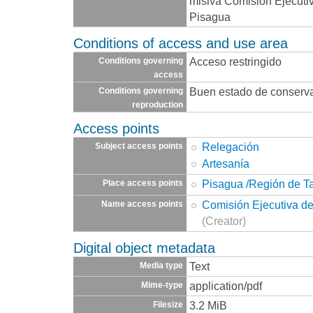
misiva Comisión Ejecuti
Pisagua
Conditions of access and use area
Acceso restringido
Conditions governing
access
Buen estado de conserv
Conditions governing
reproduction
Access points
Relegación
Subject access points
Artesanía
Pisagua /Región de T
Place access points
Comisión Ejecutiva d
Name access points
(Creator)
Digital object metadata
Text
Media type
application/pdf
Mime-type
3.2 MiB
Filesize