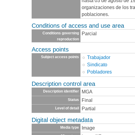
hasta 03 de agosto de 19
organizaciones de los tr
poblaciones.
Conditions of access and use area
Parcial
Conditions governing
reproduction
Access points
Trabajador
Subject access points
Sindicato
Pobladores
Description control area
MGA
Description identifier
Final
Status
Partial
Level of detail
Digital object metadata
Image
Media type