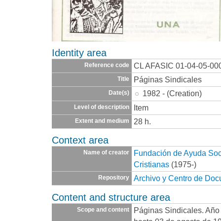
Identity area
CL AFASIC 01-04-05-00
Reference code
Páginas Sindicales
Title
1982 - (Creation)
Date(s)
Item
Level of description
28 h.
Extent and medium
Context area
Fundación de Ayuda Socia
Name of creator
Cristianas
(1975-)
Archivo y Centro de Do
Repository
Content and structure area
Páginas Sindicales. Año 
Scope and content