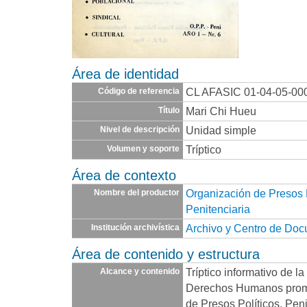
Área de identidad
CL AFASIC 01-04-05-00
Código de referencia
Mari Chi Hueu
Título
Unidad simple
Nivel de descripción
Tríptico
Volumen y soporte
Área de contexto
Organización de Presos P
Nombre del productor
Penitenciaria
Archivo y Centro de Do
Institución archivística
Área de contenido y estructura
Tríptico informativo de la
Alcance y contenido
Derechos Humanos promo
de Presos Políticos, Pen