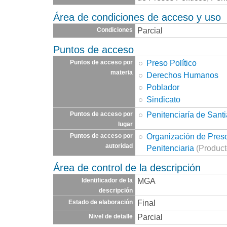
Área de condiciones de acceso y uso
Parcial
Condiciones
Puntos de acceso
Preso Político
Puntos de acceso por
materia
Derechos Humanos
Poblador
Sindicato
Penitenciaría de Sant
Puntos de acceso por
lugar
Organización de Presos
Puntos de acceso por
autoridad
Penitenciaria
(Product
Área de control de la descripción
MGA
Identificador de la
descripción
Final
Estado de elaboración
Parcial
Nivel de detalle