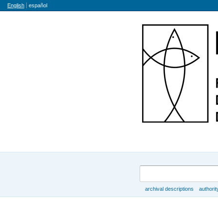
Language
English
español
Search
archival descriptions
authorit
Browse