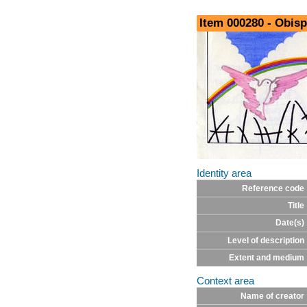
Item 000280 - Obis
Identity area
Reference code
Title
Date(s)
Level of description
Extent and medium
Context area
Name of creator