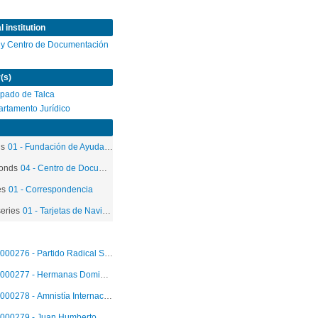
 institution
 y Centro de Documentación
(s)
pado de Talca
rtamento Jurídico
ds
01 - Fundación de Ayuda Social de las Iglesias Cristianas
onds
04 - Centro de Documentación
es
01 - Correspondencia
eries
01 - Tarjetas de Navidad
000276 - Partido Radical Socialista Democrático (PRSD)
000277 - Hermanas Dominicas Misioneras de Fichermont
000278 - Amnistía Internacional Grupo La Plata
000279 - Juan Humberto Celedón