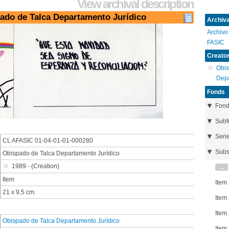
View archival description
pado de Talca Departamento Jurídico
Archival
Archivo
FASIC
Creator
Obis
Depa
Fonds
Fon
Subf
Seri
CL AFASIC 01-04-01-01-000280
Subs
Obispado de Talca Departamento Jurídico
1989 - (Creation)
...
Item
Item
21 x 9,5 cm.
Item
Item
Obispado de Talca Departamento Jurídico
Item