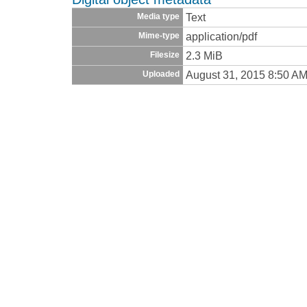
Text
Media type
application/pdf
Mime-type
2.3 MiB
Filesize
August 31, 2015 8:50 A
Uploaded