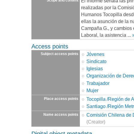
El informe señala las pri
Scope and content
realizadas por la Comis
Humanos Tocopilla desde
ellas la asunción de la
Campaña G., y cambios 
Laboral, la asistencia
...
Access points
Jóvenes
Subject access points
Sindicato
Iglesias
Organización de Der
Trabajador
Mujer
Tocopilla /Región de 
Place access points
Santiago /Región Metr
Comisión Chilena de
Name access points
(Creator)
Digital object metadata