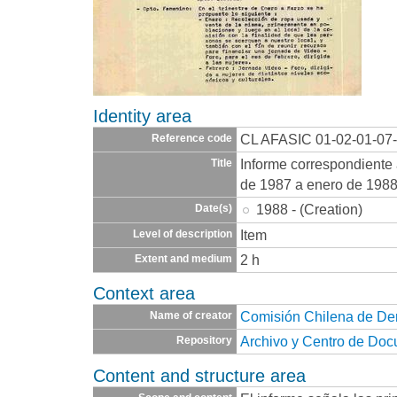
Identity area
CL AFASIC 01-02-01-07
Reference code
Informe correspondiente
Title
de 1987 a enero de 198
1988 - (Creation)
Date(s)
Item
Level of description
2 h
Extent and medium
Context area
Comisión Chilena de D
Name of creator
Archivo y Centro de Do
Repository
Content and structure area