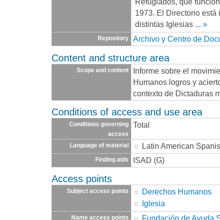
Refugiados, que funcio
1973. El Directorio está
distintas Iglesias
...
»
Archivo y Centro de Do
Repository
Content and structure area
Informe sobre el movimi
Scope and content
Humanos logros y acierto
contexto de Dictaduras mi
Conditions of access and use area
Total
Conditions governing
access
Latin American Spani
Language of material
ISAD (G)
Finding aids
Access points
Derechos Humanos
Subject access points
Iglesia
Fundación de Ayuda So
Name access points