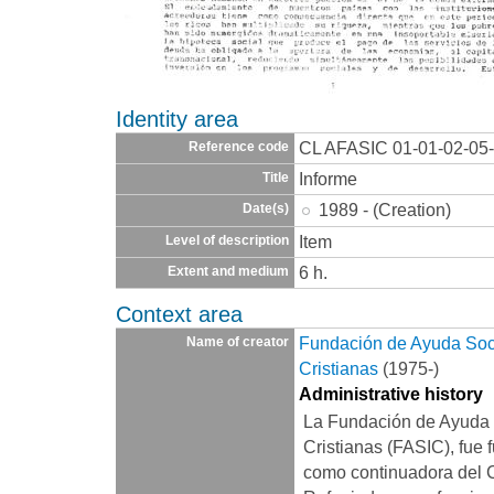
Identity area
CL AFASIC 01-01-02-05
Reference code
Informe
Title
1989 - (Creation)
Date(s)
Item
Level of description
6 h.
Extent and medium
Context area
Fundación de Ayuda Socia
Name of creator
Cristianas
(1975-)
Administrative history
La Fundación de Ayuda S
Cristianas (FASIC), fue 
como continuadora del 