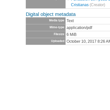
Cristianas
(Creator)
Digital object metadata
Text
Media type
application/pdf
Mime-type
6 MiB
Filesize
October 10, 2017 8:26 A
Uploaded