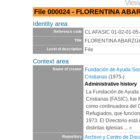
View
File 000024 - FLORENTINA A
Identity area
CL AFASIC 01-02-01-05
Reference code
FLORENTINA ABARZÚ
Title
File
Level of description
Context area
Fundación de Ayuda Socia
Name of creator
Cristianas
(1975-)
Administrative history
La Fundación de Ayuda S
Cristianas (FASIC), fue 
como continuadora del 
Refugiados, que funcio
1973. El Directorio está
distintas Iglesias
...
»
Archivo y Centro de Do
Repository