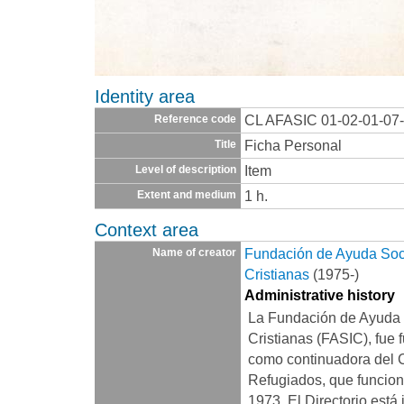
Identity area
CL AFASIC 01-02-01-07
Reference code
Ficha Personal
Title
Item
Level of description
1 h.
Extent and medium
Context area
Fundación de Ayuda Socia
Name of creator
Cristianas
(1975-)
Administrative history
La Fundación de Ayuda S
Cristianas (FASIC), fue 
como continuadora del 
Refugiados, que funcio
1973. El Directorio está