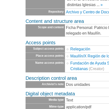
distintas Iglesias
...
»
Archivo y Centro de Do
Repository
Content and structure area
Ficha Personal: Patrici
Scope and content
relegado en Maullín.
Access points
Relegación
Subject access points
Maullín/X Región de l
Place access points
Fundación de Ayuda So
Name access points
Cristianas
(Creator)
Description control area
Dos unidades
Archivist's note
Digital object metadata
Text
Media type
application/pdf
Mime-type