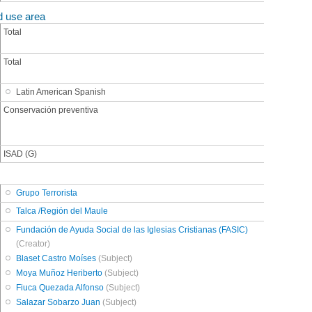
d use area
Total
Total
Latin American Spanish
Conservación preventiva
ISAD (G)
Grupo Terrorista
Talca /Región del Maule
Fundación de Ayuda Social de las Iglesias Cristianas (FASIC)
(Creator)
Blaset Castro Moíses
(Subject)
Moya Muñoz Heriberto
(Subject)
Fiuca Quezada Alfonso
(Subject)
Salazar Sobarzo Juan
(Subject)