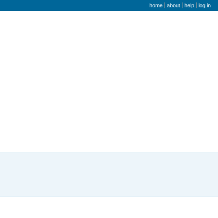
user menu
home
about
help
log in