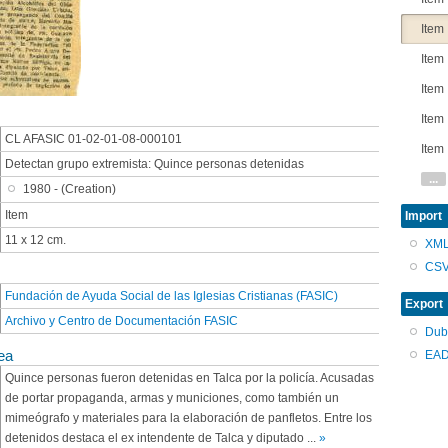
Item
Item
Item
Item
CL AFASIC 01-02-01-08-000101
Item
Detectan grupo extremista: Quince personas detenidas
...
1980 - (Creation)
Item
Import
11 x 12 cm.
XM
CS
Fundación de Ayuda Social de las Iglesias Cristianas (FASIC)
Export
Archivo y Centro de Documentación FASIC
Dub
ea
EAD
Quince personas fueron detenidas en Talca por la policía. Acusadas
de portar propaganda, armas y municiones, como también un
mimeógrafo y materiales para la elaboración de panfletos. Entre los
detenidos destaca el ex intendente de Talca y diputado
...
»