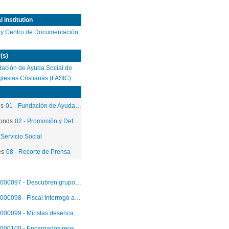
 institution
 y Centro de Documentación
(s)
ación de Ayuda Social de
Iglesias Cristianas (FASIC)
ds
01 - Fundación de Ayuda Social de las Iglesias Cristianas
onds
02 - Promoción y Defensa de los Derechos Humanos
 Servicio Social
es
08 - Recorte de Prensa
000097 - Descubren grupo extremista en el interior de la Penitenciaria
000098 - Fiscal Interrogó a miembros de célula extremista
000099 - Miristas desencadenan una "vendetta" contra ex correo.
000100 - Encargados reos cinco integrantes de célula extremista.