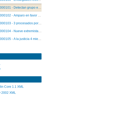
000101 - Detectan grupo extremista: Quince personas detenidas
000102 - Amparo en favor de periodista.
000103 - 3 procesados por hallazgo de material subversivo.
000104 - Nueve extremistas a justicia militar
000105 - A la justicia 4 miembros del ex PC
L
V
lin Core 1.1 XML
 2002 XML