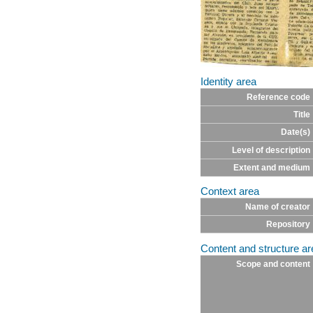
Identity area
Reference code
Title
Date(s)
Level of description
Extent and medium
Context area
Name of creator
Repository
Content and structure ar
Scope and content