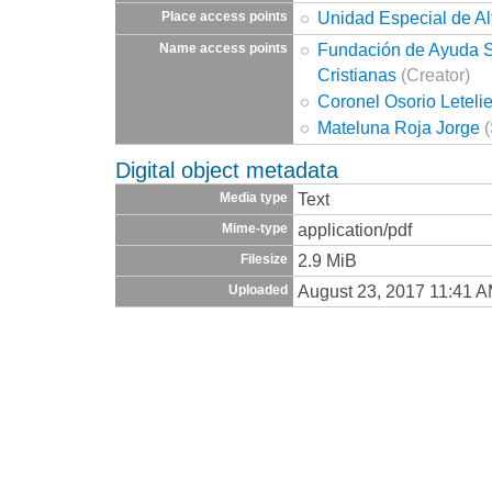
Unidad Especial de Al
Place access points
Fundación de Ayuda So
Name access points
Cristianas
(Creator)
Coronel Osorio Letel
Mateluna Roja Jorge
(
Digital object metadata
Text
Media type
application/pdf
Mime-type
2.9 MiB
Filesize
August 23, 2017 11:41 
Uploaded