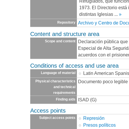
Refugiados, que funcio
1973. El Directorio está
distintas Iglesias
...
»
Archivo y Centro de Do
Repository
Content and structure area
Declaración pública que
Scope and content
Especial de Alta Seguri
acuerdos con el prision
Conditions of access and use area
Latin American Spani
Language of material
Documento poco legible
Physical characteristics
and technical
requirements
ISAD (G)
Finding aids
Access points
Represión
Subject access points
Presos políticos