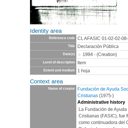
Identity area
CL AFASIC 01-02-02-08
Reference code
Declaración Pública
Title
1994 - (Creation)
Date(s)
Item
Level of description
1 hoja
Extent and medium
Context area
Fundación de Ayuda Socia
Name of creator
Cristianas
(1975-)
Administrative history
La Fundación de Ayuda S
Cristianas (FASIC), fue 
como continuadora del 