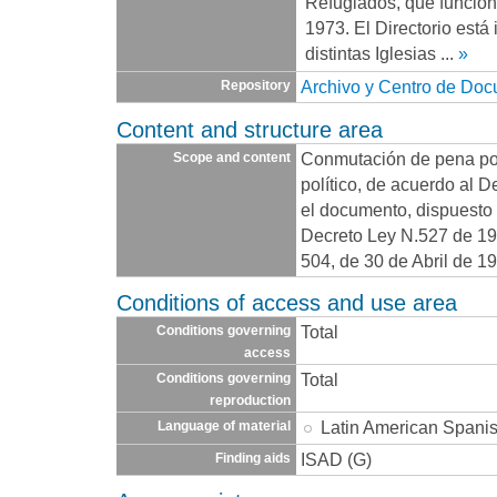
Refugiados, que funcio
1973. El Directorio está
distintas Iglesias
...
»
Archivo y Centro de Do
Repository
Content and structure area
Conmutación de pena por
Scope and content
político, de acuerdo al 
el documento, dispuesto e
Decreto Ley N.527 de 19
504, de 30 de Abril de 1
Conditions of access and use area
Total
Conditions governing
access
Total
Conditions governing
reproduction
Latin American Spani
Language of material
ISAD (G)
Finding aids