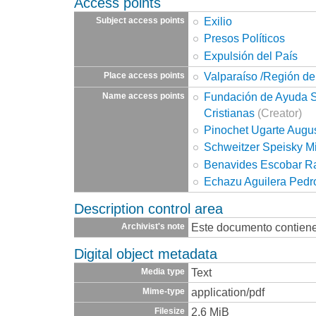
Access points
Exilio
Subject access points
Presos Políticos
Expulsión del País
Valparaíso /Región de
Place access points
Fundación de Ayuda So
Name access points
Cristianas
(Creator)
Pinochet Ugarte Augu
Schweitzer Speisky M
Benavides Escobar R
Echazu Aguilera Pedr
Description control area
Este documento contiene
Archivist's note
Digital object metadata
Text
Media type
application/pdf
Mime-type
2.6 MiB
Filesize