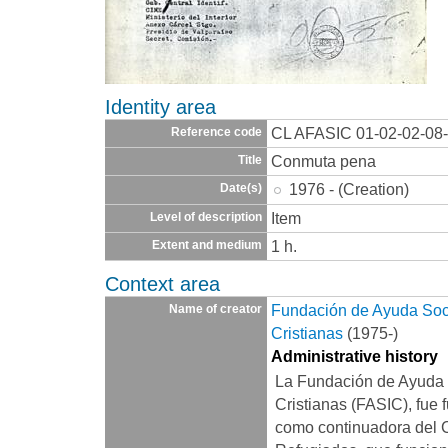
Identity area
CL AFASIC 01-02-02-08
Reference code
Conmuta pena
Title
1976 - (Creation)
Date(s)
Item
Level of description
1 h.
Extent and medium
Context area
Fundación de Ayuda Socia
Name of creator
Cristianas
(1975-)
Administrative history
La Fundación de Ayuda S
Cristianas (FASIC), fue 
como continuadora del 