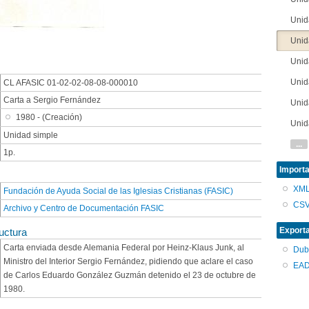
Unid
Unid
Unid
Unid
CL AFASIC 01-02-02-08-08-000010
Carta a Sergio Fernández
Unid
1980 - (Creación)
Unid
Unidad simple
...
1p.
Importa
XM
Fundación de Ayuda Social de las Iglesias Cristianas (FASIC)
CS
Archivo y Centro de Documentación FASIC
Export
uctura
Carta enviada desde Alemania Federal por Heinz-Klaus Junk, al
Dub
Ministro del Interior Sergio Fernández, pidiendo que aclare el caso
EAD
de Carlos Eduardo González Guzmán detenido el 23 de octubre de
1980.