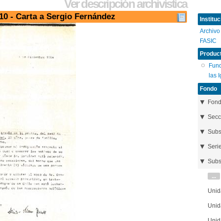
Ver descripción archivística
10 - Carta a Sergio Fernández
Instituc
Archivo
FASIC
Product
Fund
las 
Fondo
Fon
Secc
Subs
Seri
Subs
...
Unid
Unid
Unid