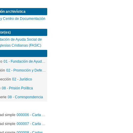
ión archivística
 y Centro de Documentación
or(es)
ación de Ayuda Social de
Iglesias Cristianas (FASIC)
do
01 - Fundación de Ayuda Social de las Iglesias Cristianas
ión
02 - Promoción y Defensa de los Derechos Humanos
ección
02 - Jurídico
e
08 - Prisión Política
erie
08 - Correspondencia
ad simple
000006 - Carta enviada a la Fundación de Ayuda Social de las Iglesias Cristianas (FASIC)
ad simple
000007 - Carta Monica Madariaga Gutierrez
ad simple
000008 - Cartas Karl Heinz Moos