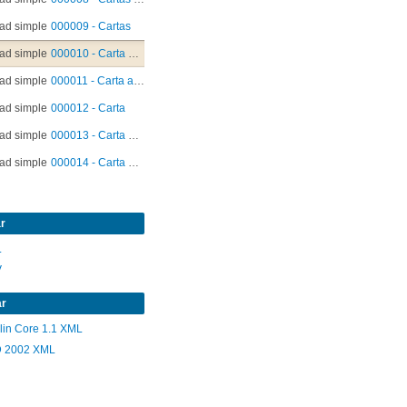
ad simple
000009 - Cartas
ad simple
000010 - Carta a Sergio Fernández
ad simple
000011 - Carta a Fundación de Ayuda Social de las Iglesias Cristianas (FASIC)
ad simple
000012 - Carta
ad simple
000013 - Carta Sergio Fernandez
ad simple
000014 - Carta Sergio Fernández
r
L
V
ar
lin Core 1.1 XML
 2002 XML