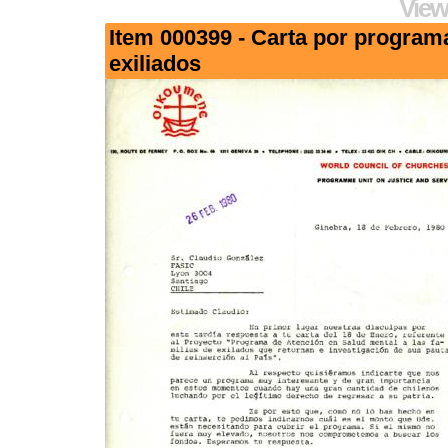
View
Item 000399 - Carta por program
exiliados