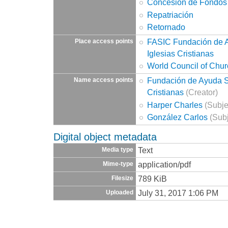
Concesión de Fondos
Repatriación
Retornado
FASIC Fundación de A
Place access points
Iglesias Cristianas
World Council of Chu
Fundación de Ayuda So
Name access points
Cristianas
(Creator)
Harper Charles
(Subje
González Carlos
(Subj
Digital object metadata
Text
Media type
application/pdf
Mime-type
789 KiB
Filesize
July 31, 2017 1:06 PM
Uploaded