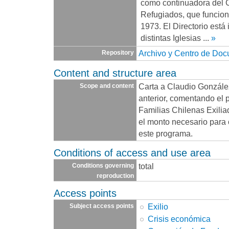
como continuadora del 
Refugiados, que funcio
1973. El Directorio está
distintas Iglesias
...
»
Archivo y Centro de Do
Repository
Content and structure area
Carta a Claudio González
Scope and content
anterior, comentando el 
Familias Chilenas Exili
el monto necesario para 
este programa.
Conditions of access and use area
total
Conditions governing
reproduction
Access points
Exilio
Subject access points
Crisis económica