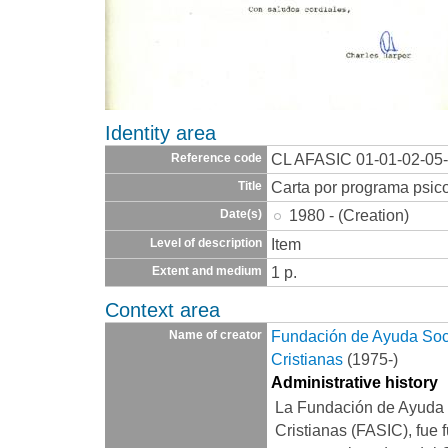
Identity area
CL AFASIC 01-01-02-05
Reference code
Carta por programa psico
Title
1980 - (Creation)
Date(s)
Item
Level of description
1 p.
Extent and medium
Context area
Fundación de Ayuda Socia
Name of creator
Cristianas
(1975-)
Administrative history
La Fundación de Ayuda S
Cristianas (FASIC), fue 