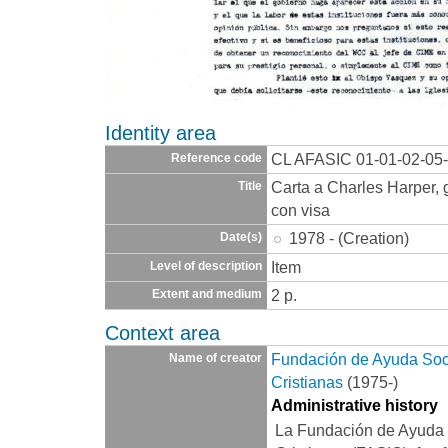
Identity area
CL AFASIC 01-01-02-05
Reference code
Carta a Charles Harper, 
Title
con visa
1978 - (Creation)
Date(s)
Item
Level of description
2 p.
Extent and medium
Context area
Fundación de Ayuda Socia
Name of creator
Cristianas
(1975-)
Administrative history
La Fundación de Ayuda S