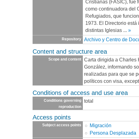
Cristianas (FASIC), fue 
como continuadora del 
Refugiados, que funcio
1973. El Directorio está
distintas Iglesias
...
»
Archivo y Centro de Do
Repository
Content and structure area
Carta dirigida a Charles
Scope and content
González, informando so
realizadas para que se p
políticos con visa, exce
Conditions of access and use area
total
Conditions governing
reproduction
Access points
Migración
Subject access points
Persona Desplazada