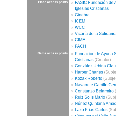
FASIC Fundación de A
Place access points
Iglesias Cristianas
Ginebra
ICEM
WCC
Vicaría de la Solidari
CIME
FACH
Fundación de Ayuda So
Name access points
Cristianas
(Creator)
González Urbina Clau
Harper Charles
(Subje
Kozak Roberto
(Subje
Navarrete Carrillo Ge
Constanzo Belarmiro
(
Ruiz Solis Mario
(Subj
Núñez Quintana Amad
Lazo Frías Carlos
(Sub
Vásquez del Valle Ju