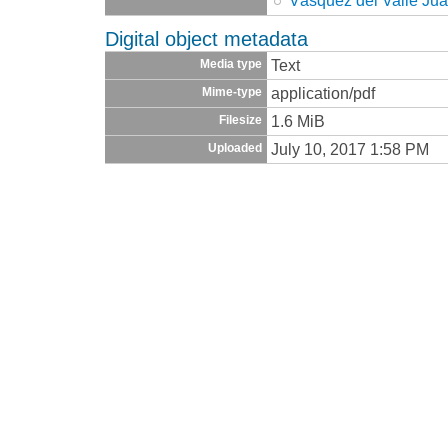
Digital object metadata
Text
Media type
application/pdf
Mime-type
1.6 MiB
Filesize
July 10, 2017 1:58 PM
Uploaded